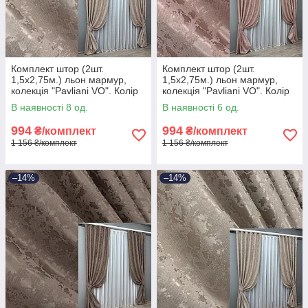
Комплект штор (2шт.
Комплект штор (2шт.
1,5х2,75м.) льон мармур,
1,5х2,75м.) льон мармур,
колекція "Pavliani VO". Колір
колекція "Pavliani VO". Колір
світло-пудровий. Код 1715ш
пудровий. Код 1716ш 33-
В наявності 8 од.
В наявності 6 од.
33-0615
0616
994
994
₴/комплект
₴/комплект
1 156 ₴/комплект
1 156 ₴/комплект
–14%
–14%