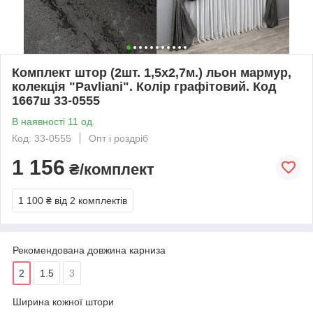
Комплект штор (2шт. 1,5х2,7м.) льон мармур,
колекція "Pavliani". Колір графітовий. Код
1667ш 33-0555
В наявності 11 од.
Код: 33-0555
Опт і роздріб
1 156
₴/комплект
1 100 ₴
від 2 комплектів
Рекомендована довжина карниза
2
1.5
3
Ширина кожної штори