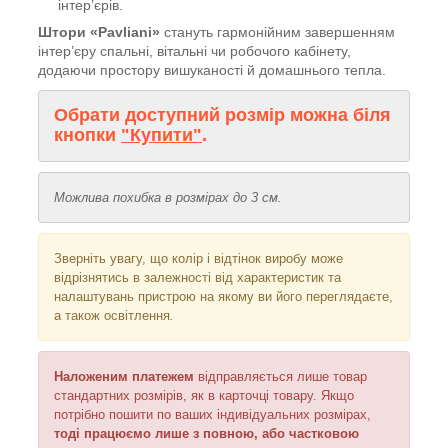
інтер’єрів.
Штори «Pavliani»
стануть гармонійним завершенням
інтер’єру спальні, вітальні чи робочого кабінету,
додаючи простору вишуканості й домашнього тепла.
Обрати доступний розмір можна біля
кнопки
"Купити"
.
Можлива похибка в розмірах до 3 см.
Зверніть увагу, що колір і відтінок
виробу може
відрізнятись в залежності від характеристик та
налаштувань пристрою на якому ви його переглядаєте,
а також освітлення
.
Наложеним платежем
відправляється
лише товар
стандартних розмірів, як в карточці товару. Якщо
потрібно пошити по ваших індивідуальних розмірах,
тоді працюємо лише з повною, або частковою