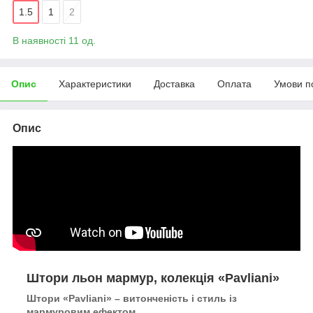
1.5
1
2
В наявності 11 од.
Опис
Характеристики
Доставка
Оплата
Умови п
Опис
Штори льон мармур, колекція «Pavliani»
Штори «Pavliani» – витонченість і стиль із
мармуровим ефектом