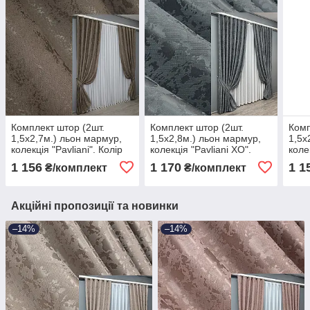
Комплект штор (2шт.
Комплект штор (2шт.
Комп
1,5х2,7м.) льон мармур,
1,5х2,8м.) льон мармур,
1,5х
колекція "Pavliani". Колір
колекція "Pavliani ХО".
коле
какао. Код 1372ш 33-0233
Колір графітовий. Код
лазу
1 156
1 170
1 1
₴/комплект
₴/комплект
1262ш 33-0106
023
Акційні пропозиції та новинки
–14%
–14%