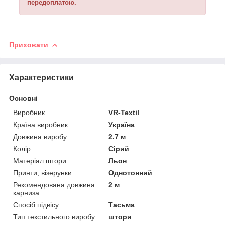
передоплатою.
Приховати
Характеристики
Основні
Виробник
VR-Textil
Країна виробник
Україна
Довжина виробу
2.7 м
Колір
Сірий
Матеріал штори
Льон
Принти, візерунки
Однотонний
Рекомендована довжина
2 м
карниза
Спосіб підвісу
Тасьма
Тип текстильного виробу
штори