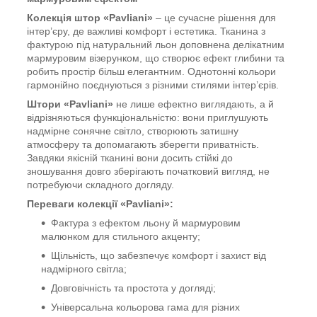
Колекція штор «Pavliani»
– це сучасне рішення для
інтер’єру, де важливі комфорт і естетика. Тканина з
фактурою під натуральний льон доповнена делікатним
мармуровим візерунком, що створює ефект глибини та
робить простір більш елегантним. Однотонні кольори
гармонійно поєднуються з різними стилями інтер’єрів.
Штори «Pavliani»
не лише ефектно виглядають, а й
відрізняються функціональністю: вони приглушують
надмірне сонячне світло, створюють затишну
атмосферу та допомагають зберегти приватність.
Завдяки якісній тканині вони досить стійкі до
зношування довго зберігають початковий вигляд, не
потребуючи складного догляду.
Переваги колекції «Pavliani»:
Фактура з ефектом льону й мармуровим
малюнком для стильного акценту;
Щільність, що забезпечує комфорт і захист від
надмірного світла;
Довговічність та простота у догляді;
Універсальна кольорова гама для різних