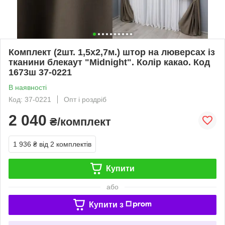
Комплект (2шт. 1,5х2,7м.) штор на люверсах із
тканини блекаут "Midnight". Колір какао. Код
1673ш 37-0221
В наявності
Код: 37-0221
Опт і роздріб
2 040
₴/комплект
1 936 ₴
від 2 комплектів
Купити
або
Купити з