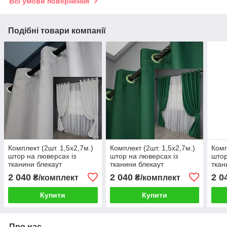
Всі умови повернення
Подібні товари компанії
Комплект (2шт. 1,5х2,7м.)
Комплект (2шт. 1,5х2,7м.)
Комп
штор на люверсах із
штор на люверсах із
штор
тканини блекаут
тканини блекаут
ткан
"Midnight". Колір світло-
"Midnight". Колір зелений.
"Mid
2 040
2 040
2 0
₴/комплект
₴/комплект
сірий. Код 1223ш 37-0112
Код 1398ш 37-0138
Код 
Купити
Купити
Про нас