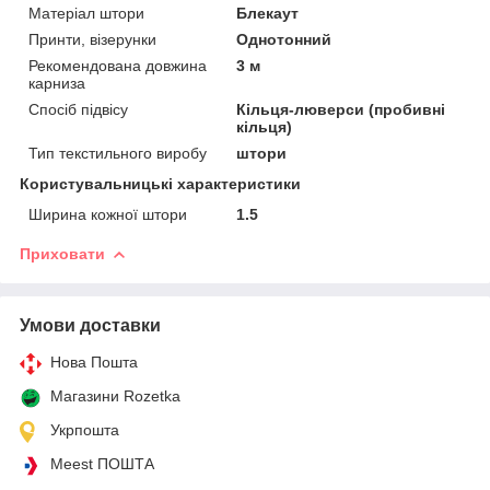
Матеріал штори
Блекаут
Принти, візерунки
Однотонний
Рекомендована довжина
3 м
карниза
Спосіб підвісу
Кільця-люверси (пробивні
кільця)
Тип текстильного виробу
штори
Користувальницькі характеристики
Ширина кожної штори
1.5
Приховати
Умови доставки
Нова Пошта
Магазини Rozetka
Укрпошта
Meest ПОШТА