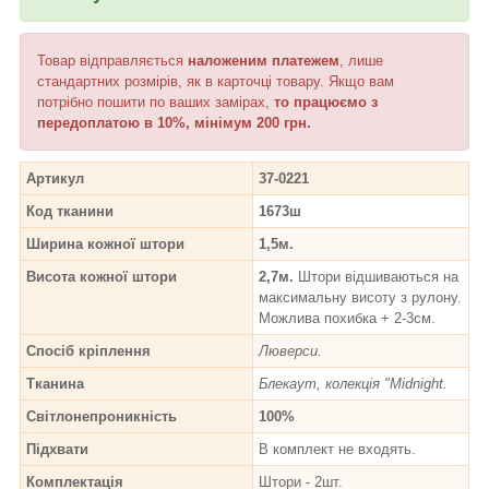
Товар відправляється
наложеним платежем
, лише
стандартних розмірів, як в карточці товару. Якщо вам
потрібно пошити по ваших замірах,
то працюємо з
передоплатою в 10%, мінімум 200 грн.
Артикул
37-0221
Код тканини
1673ш
Ширина кожної штори
1,5м.
Висота кожної штори
2,7м.
Штори відшиваються на
максимальну висоту з рулону.
Можлива похибка + 2-3см.
Спосіб кріплення
Люверси.
Тканина
Блекаут, колекція "Midnight.
Світлонепроникність
100%
Підхвати
В комплект не входять.
Комплектація
Штори - 2шт.