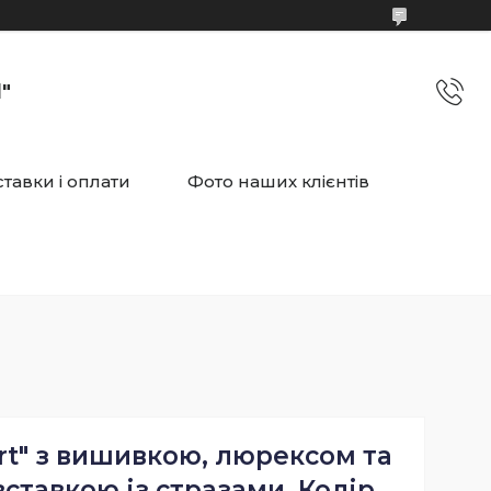
"
тавки і оплати
Фото наших клієнтів
rt" з вишивкою, люрексом та
ставкою із стразами. Колір