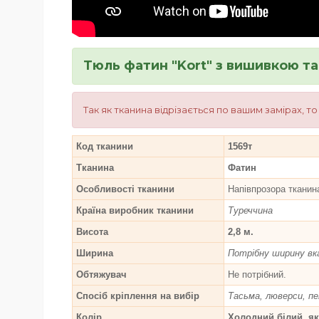
Тюль фатин "Kort" з вишивкою т
Так як тканина відрізається по вашим замірах, т
Код тканини
1569т
Тканина
Фатин
Особливості тканини
Напівпрозора тканин
Країна виробник тканини
Туреччина
Висота
2,8 м.
Ширина
Потрібну ширину вка
Обтяжувач
Не потрібний.
Спосіб кріплення на вибір
Тасьма, люверси, п
Колір
Холодний білий, як