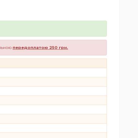
альною
передоплатою 250 грн.