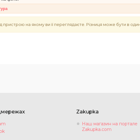
тура
д пристрою на якому ви її переглядаєте. Різниця може бути в один
цмережах
Zakupka
ram
Наш магазин на портале
Zakupka.com
ok