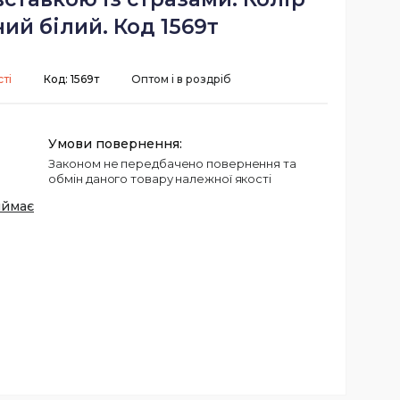
ий білий. Код 1569т
ті
Код:
1569т
Оптом і в роздріб
Законом не передбачено повернення та
обмін даного товару належної якості
иймає