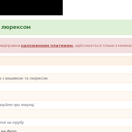
а люрексом
о відправка
наложенним
платежем
,
здійснюється тільки з мінім
а з вишивкою та люрексом
.
зуйте при покупці.
етлі на трубу.
 на фото.