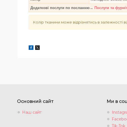
Додаткові послуги по посланню→
Послуги та фурні
Колір тканини може відрізнятись в залежності ві
Основний сайт
Ми в со
Наш сайт
Instag
Facebo
Tik-Tok