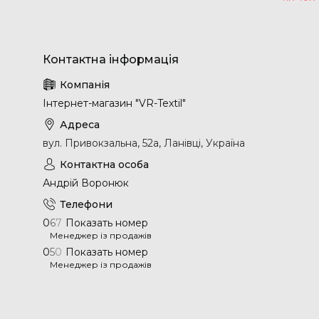
Інтернет-магазин "VR-Textil"
вул. Привокзальна, 52а, Ланівці, Україна
Андрій Воронюк
0
6
7
Показать номер
Менеджер із продажів
0
5
0
Показать номер
Менеджер із продажів