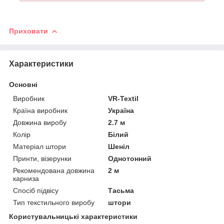
Приховати
Характеристики
Основні
Виробник
VR-Textil
Країна виробник
Україна
Довжина виробу
2.7 м
Колір
Білий
Матеріал штори
Шеніл
Принти, візерунки
Однотонний
Рекомендована довжина
2 м
карниза
Спосіб підвісу
Тасьма
Тип текстильного виробу
штори
Користувальницькі характеристики