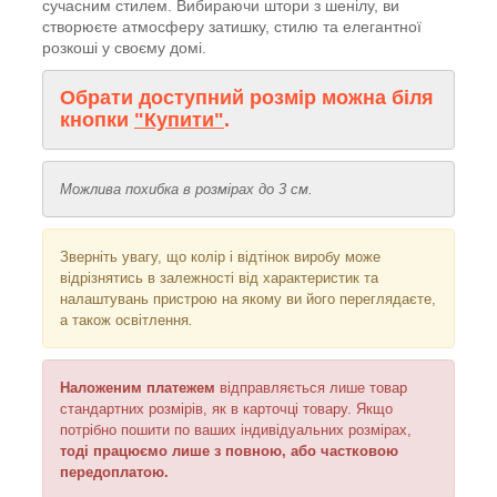
сучасним стилем. Вибираючи штори з шенілу, ви
створюєте атмосферу затишку, стилю та елегантної
розкоші у своєму домі.
Обрати доступний розмір можна біля
кнопки
"Купити"
.
Можлива похибка в розмірах до 3 см.
Зверніть увагу, що колір і відтінок
виробу може
відрізнятись в залежності від характеристик та
налаштувань пристрою на якому ви його переглядаєте,
а також освітлення
.
Наложеним платежем
відправляється
лише товар
стандартних розмірів, як в карточці товару. Якщо
потрібно пошити по ваших індивідуальних розмірах,
тоді працюємо лише з повною, або частковою
передоплатою.