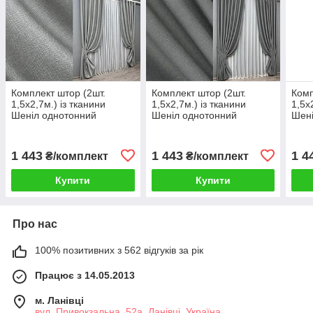
Комплект штор (2шт.
Комплект штор (2шт.
Комп
1,5х2,7м.) із тканини
1,5х2,7м.) із тканини
1,5х
Шеніл однотонний
Шеніл однотонний
Шені
(блекаут). Колір світло-
(блекаут). Колір сірий. Код
(бле
сірий. Код 1689ш 33-0587
1592ш 33-0557
Код 
1 443
1 443
1 4
₴/комплект
₴/комплект
Купити
Купити
Про нас
100% позитивних з 562 відгуків за рік
Працює з 14.05.2013
м. Ланівці
вул. Привокзальна, 52а, Ланівці, Україна