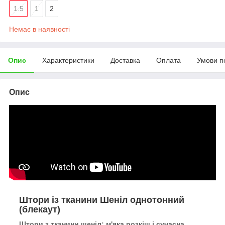
1.5
1
2
Немає в наявності
Опис
Характеристики
Доставка
Оплата
Умови п
Опис
Штори із тканини Шеніл однотонний
(блекаут)
Штори з тканини шеніл: м'яка розкіш і сучасна