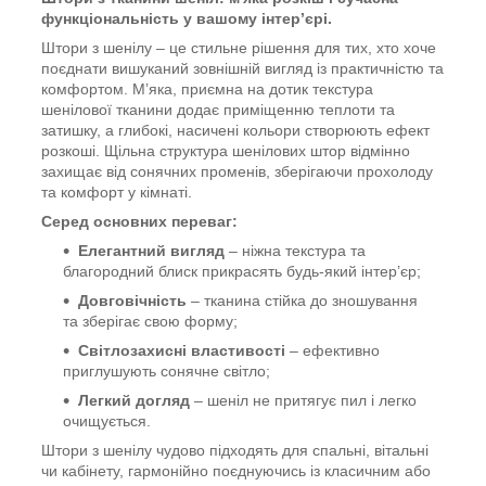
функціональність у вашому інтер’єрі.
Штори з шенілу – це стильне рішення для тих, хто хоче
поєднати вишуканий зовнішній вигляд із практичністю та
комфортом. М’яка, приємна на дотик текстура
шенілової тканини додає приміщенню теплоти та
затишку, а глибокі, насичені кольори створюють ефект
розкоші. Щільна структура шенілових штор відмінно
захищає від сонячних променів, зберігаючи прохолоду
та комфорт у кімнаті.
Серед основних переваг:
Елегантний вигляд
– ніжна текстура та
благородний блиск прикрасять будь-який інтер’єр;
Довговічність
– тканина стійка до зношування
та зберігає свою форму;
Світлозахисні властивості
– ефективно
приглушують сонячне світло;
Легкий догляд
– шеніл не притягує пил і легко
очищується.
Штори з шенілу чудово підходять для спальні, вітальні
чи кабінету, гармонійно поєднуючись із класичним або