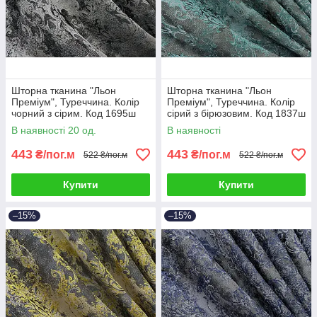
Шторна тканина "Льон
Шторна тканина "Льон
Преміум", Туреччина. Колір
Преміум", Туреччина. Колір
чорний з сірим. Код 1695ш
сірий з бірюзовим. Код 1837ш
В наявності 20 од.
В наявності
443
443
₴/пог.м
₴/пог.м
522 ₴/пог.м
522 ₴/пог.м
Купити
Купити
–15%
–15%