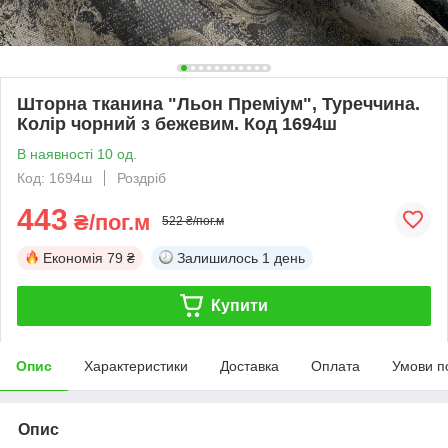
Шторна тканина "Льон Преміум", Туреччина.
Колір чорний з бежевим. Код 1694ш
В наявності 10 од.
Код: 1694ш
Роздріб
443
₴/пог.м
522 ₴/пог.м
Економія
79 ₴
Залишилось
1 день
Купити
Опис
Характеристики
Доставка
Оплата
Умови п
Опис