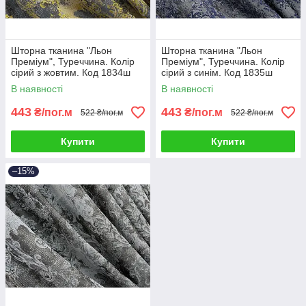
Шторна тканина "Льон
Шторна тканина "Льон
Преміум", Туреччина. Колір
Преміум", Туреччина. Колір
сірий з жовтим. Код 1834ш
сірий з синім. Код 1835ш
В наявності
В наявності
443
443
₴/пог.м
₴/пог.м
522 ₴/пог.м
522 ₴/пог.м
Купити
Купити
–15%