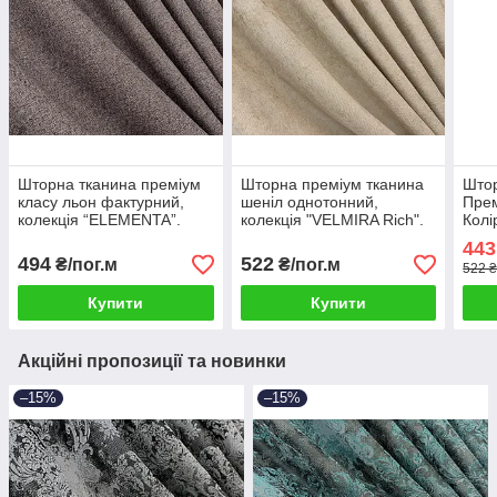
Шторна тканина преміум
Шторна преміум тканина
Штор
класу льон фактурний,
шеніл однотонний,
Прем
колекція “ELEMENTA”.
колекція "VELMIRA Rich".
Колі
Колір коричневий. Код
Колір бежевий. Код 1926ш
Код
443
1870ш
494
522
₴/пог.м
₴/пог.м
522 ₴
Купити
Купити
Акційні пропозиції та новинки
–15%
–15%