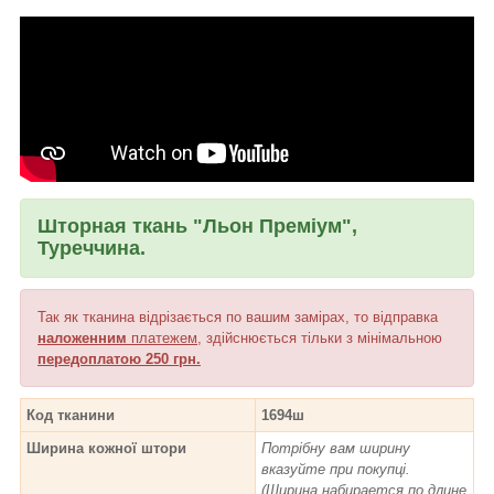
Шторная ткань "Льон Преміум",
Туреччина.
Так як тканина відрізається по вашим замірах, то відправка
наложенним
платежем
, здійснюється тільки з мінімальною
передоплатою 250 грн.
Код тканини
1694ш
Ширина кожної штори
Потрібну вам ширину
вказуйте при покупці.
(Ширина набирается по длине