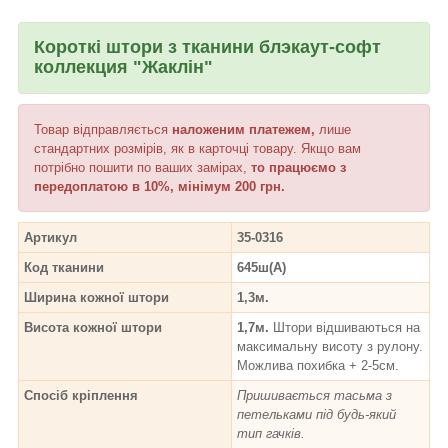
Короткі штори з тканини
блэкаут-софт
коллекция "Жаклін"
Товар відправляється
наложеним платежем,
лише
стандартних розмірів, як в карточці товару. Якщо вам
потрібно пошити по ваших замірах,
то працюємо з
передоплатою в 10%, мінімум 200 грн.
Артикул
35-0316
Код тканини
645ш(А)
Ширина кожної штори
1,3м.
Висота кожної штори
1,7м.
Штори відшиваються на
максимальну висоту з рулону.
Можлива похибка + 2-5см.
Спосіб кріплення
Пришивається тасьма з
петельками під будь-який
тип гачків.