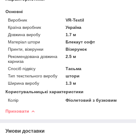
Основні
Виробник
VR-Textil
Країна виробник
Україна
Довжина виробу
1.7 м
Матеріал штори
Блекаут софт
Принти, візерунки
Візерунок
Рекомендована довжина
2.5 м
карниза
Спосіб підвісу
Тасьма
Тип текстильного виробу
штори
Ширина виробу
1.3 м
Користувальницькі характеристики
Колір
Фіолетовий з бузковим
Приховати
Умови доставки