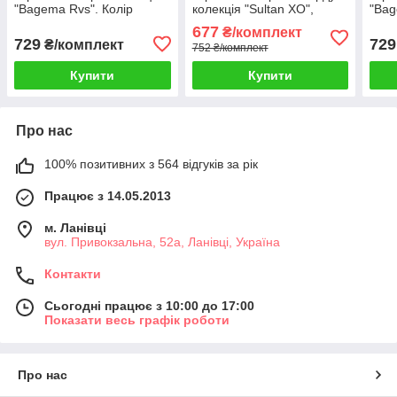
"Bagema Rvs". Колір
колекція "Sultan XO",
"Bag
пудровий. Код 1245ш 35-
Туреччина. Колір какао.
беже
677
₴/комплект
0025
Код 1682ш 35-0321
002
729
729
₴/комплект
752 ₴/комплект
Купити
Купити
Про нас
100% позитивних з 564 відгуків за рік
Працює з 14.05.2013
м. Ланівці
вул. Привокзальна, 52а, Ланівці, Україна
Контакти
Сьогодні працює з 10:00 до 17:00
Показати весь графік роботи
Про нас