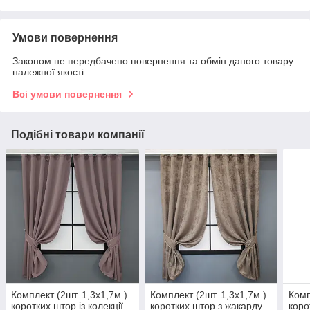
Умови повернення
Законом не передбачено повернення та обмін даного товару
належної якості
Всі умови повернення
Подібні товари компанії
Комплект (2шт. 1,3х1,7м.)
Комплект (2шт. 1,3х1,7м.)
Комп
коротких штор із колекції
коротких штор з жакарду
коро