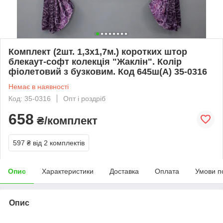
Комплект (2шт. 1,3х1,7м.) коротких штор
блекаут-софт колекція "Жаклін". Колір
фіолетовий з бузковим. Код 645ш(А) 35-0316
Немає в наявності
Код: 35-0316
Опт і роздріб
658
₴/комплект
597 ₴
від 2 комплектів
Опис
Характеристики
Доставка
Оплата
Умови п
Опис