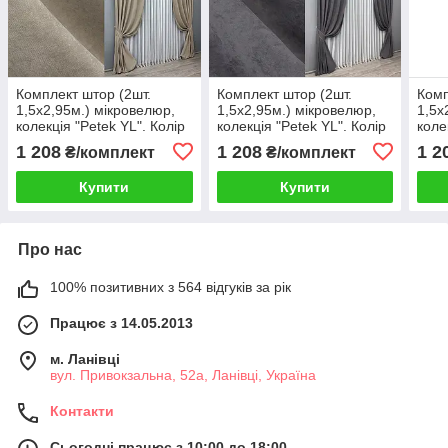
Комплект штор (2шт.
Комплект штор (2шт.
Комп
1,5х2,95м.) мікровелюр,
1,5х2,95м.) мікровелюр,
1,5х
колекція "Petek YL". Колір
колекція "Petek YL". Колір
коле
тауп. Код 1708ш 33-0607
графітовий. Код 1706ш
кака
1 208
1 208
1 2
₴/комплект
₴/комплект
33-0603
Купити
Купити
Про нас
100% позитивних з 564 відгуків за рік
Працює з 14.05.2013
м. Ланівці
вул. Привокзальна, 52а, Ланівці, Україна
Контакти
Сьогодні працює з 10:00 до 18:00