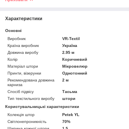
Характеристики
Основні
Виробник
VR-Textil
Країна виробник
Україна
Довжина виробу
2.95 м
Колір
Коричневий
Матеріал штори
Мікровелюр
Принти, візерунки
Однотонний
Рекомендована довжина
2 м
карниза
Спосіб підвісу
Тасьма
Тип текстильного виробу
штори
Користувальницькі характеристики
Колекція штор
Petek YL
Світлонепроникність
70%
Ширина кожної штори
1.5