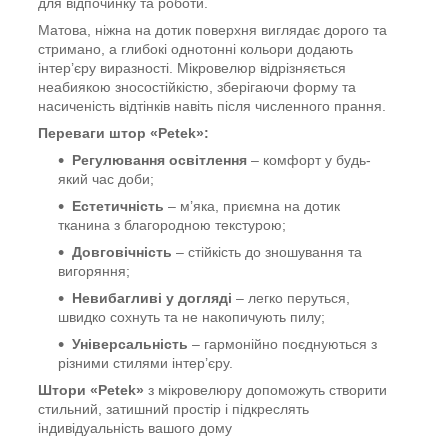
для відпочинку та роботи.
Матова, ніжна на дотик поверхня виглядає дорого та
стримано, а глибокі однотонні кольори додають
інтер’єру виразності. Мікровелюр відрізняється
неабиякою зносостійкістю, зберігаючи форму та
насиченість відтінків навіть після численного прання.
Переваги штор «Petek»:
Регулювання освітлення
– комфорт у будь-
який час доби;
Естетичність
– м’яка, приємна на дотик
тканина з благородною текстурою;
Довговічність
– стійкість до зношування та
вигоряння;
Невибагливі у догляді
– легко перуться,
швидко сохнуть та не накопичують пилу;
Універсальність
– гармонійно поєднуються з
різними стилями інтер’єру.
Штори «Petek»
з мікровелюру допоможуть створити
стильний, затишний простір і підкреслять
індивідуальність вашого дому