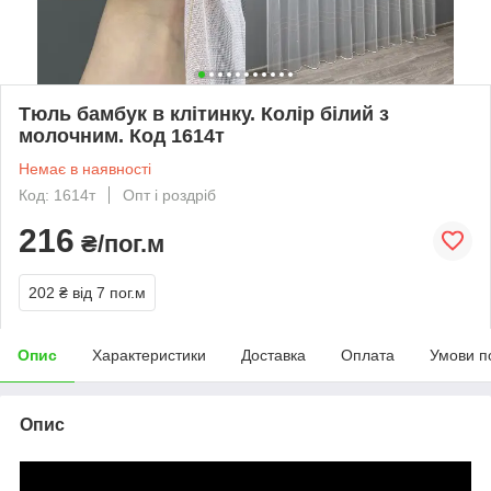
Тюль бамбук в клітинку. Колір білий з
молочним. Код 1614т
Немає в наявності
Код: 1614т
Опт і роздріб
216
₴/пог.м
202 ₴
від 7 пог.м
Опис
Характеристики
Доставка
Оплата
Умови п
Опис