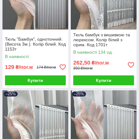
Тюль бамбук з вишивкою та
Тюль "Бамбук", однотонний.
люрексом. Колір білий з
(Висота 3м.). Колір білий. Код
сірим. Код 1701т
1153т
В наявності 134 од.
В наявності
262,50
₴/пог.м
129
₴/пог.м
174 ₴/пог.м
350 ₴/пог.м
Купити
Купити
–25%
–25%