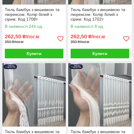
Тюль бамбук з вишивкою та
Тюль бамбук з вишивкою та
люрексом. Колір білий з
люрексом. Колір білий з
сірим. Код 1708т
сірим. Код 1702т
В наявності 244 од.
В наявності 8 од.
262,50
262,50
₴/пог.м
₴/пог.м
350 ₴/пог.м
350 ₴/пог.м
Купити
Купити
–25%
–25%
Тюль бамбук з вишивкою та
Тюль бамбук з вишивкою та