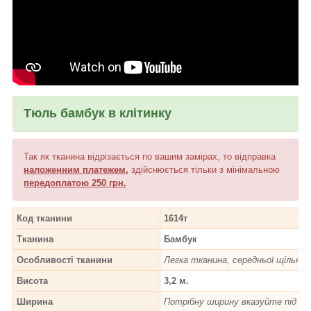
Тюль бамбук в клітинку
Так як тканина відрізається по вашим замірах, то відправка
наложенним
платежем
,
здійснюється тільки з мінімальною
передоплатою 250 грн.
Код тканини
1614т
Тканина
Бамбук
Особливості тканини
Легка тканина, середньої щільнос
Висота
3,2 м.
Ширина
Потрібну ширину вказуйте під час