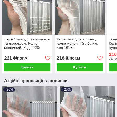
Тюль "Бамбук" з вишивкою
Тюль бамбук в клітинку.
Тюль
та люрексом. Колір
Колір молочний з білим.
Колі
молочний. Код 2026т
Код 1616т
пудр
216
221
216
₴/пог.м
₴/пог.м
240 ₴
Купити
Купити
Акційні пропозиції та новинки
–26%
–25%