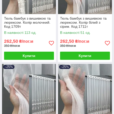
Тюль бамбук з вишивкою та
Тюль бамбук з вишивкою та
люрексом. Колір молочний.
люрексом. Колір білий з
Код 1709т
сірим. Код 1711т
В наявності 113 од.
В наявності 51 од.
262,50
262,50
₴/пог.м
₴/пог.м
350 ₴/пог.м
350 ₴/пог.м
Купити
Купити
–25%
–25%