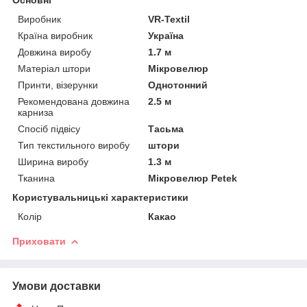
Виробник
VR-Textil
Країна виробник
Україна
Довжина виробу
1.7 м
Матеріал штори
Мікровелюр
Принти, візерунки
Однотонний
Рекомендована довжина
2.5 м
карниза
Спосіб підвісу
Тасьма
Тип текстильного виробу
штори
Ширина виробу
1.3 м
Тканина
Мікровелюр Petek
Користувальницькі характеристики
Колір
Какао
Приховати
Умови доставки