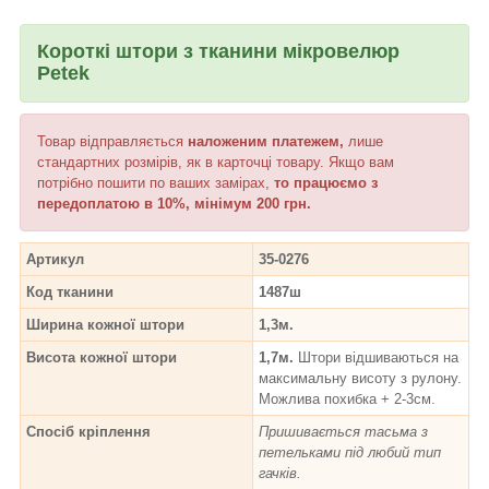
Короткі штори з тканини мікровелюр
Petek
Товар відправляється
наложеним платежем,
лише
стандартних розмірів, як в карточці товару. Якщо вам
потрібно пошити по ваших замірах,
то працюємо з
передоплатою в 10%, мінімум 200 грн.
Артикул
35-0276
Код тканини
1487ш
Ширина кожної штори
1,3м.
Висота кожної штори
1,7м.
Штори відшиваються на
максимальну висоту з рулону.
Можлива похибка + 2-3см.
Спосіб кріплення
Пришивається тасьма з
петельками під любий тип
гачків.