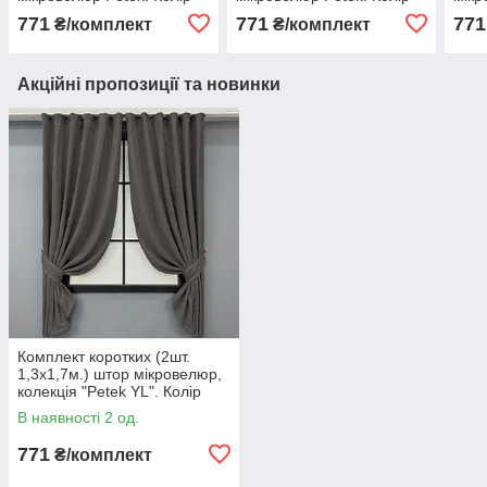
світло-сірий. Код 1477ш
бежевий. Код 1488ш 35-
Колі
771
771
771
₴/комплект
₴/комплект
35-0221
0235
180
Акційні пропозиції та новинки
Комплект коротких (2шт.
1,3х1,7м.) штор мікровелюр,
колекція "Petek YL". Колір
темно-сірий. Код 1711ш 35-
В наявності 2 од.
0456
771
₴/комплект