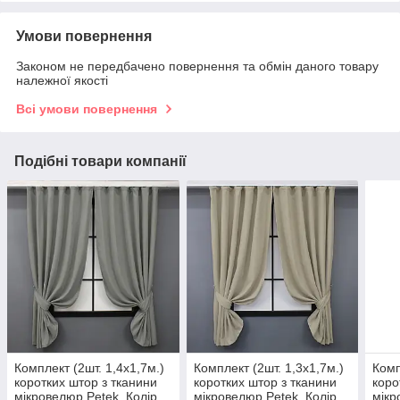
Умови повернення
Законом не передбачено повернення та обмін даного товару
належної якості
Всі умови повернення
Подібні товари компанії
Комплект (2шт. 1,4х1,7м.)
Комплект (2шт. 1,3х1,7м.)
Комп
коротких штор з тканини
коротких штор з тканини
коро
мікровелюр Petek. Колір
мікровелюр Petek. Колір
мікр