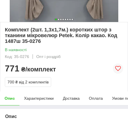
Комплект (2шт. 1,3х1,7м.) коротких штор з
тканини мікровелюр Petek. Колір какао. Код
1487ш 35-0276
В наявності
Код: 35-0276
Опт і роздріб
771
₴/комплект
700 ₴
від 2 комплектів
Опис
Характеристики
Доставка
Оплата
Умови п
Опис