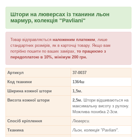
Штори на люверсах із тканини льон
мармур, колекція "Pavliani"
Товар відправляється
наложеним платежем
, лише
стандартних розмірів, як в карточці товару. Якщо вам
потрібно пошити по ваших замірах,
то працюємо з
передоплатою в 10%, мінімум 200 грн.
Артикул
37-0037
Код тканини
1364ш
Ширина кожної штори
1,5м.
Висота кожної штори
2,5м.
Штори відшиваються на
максимальну висоту з рулону.
Можлива похибка 2-3см.
Спосіб кріплення
Люверси.
Тканина
Льон, колекція "Pavliani".