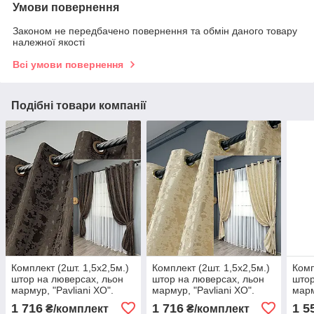
Умови повернення
Законом не передбачено повернення та обмін даного товару
належної якості
Всі умови повернення
Подібні товари компанії
Комплект (2шт. 1,5х2,5м.)
Комплект (2шт. 1,5х2,5м.)
Комп
штор на люверсах, льон
штор на люверсах, льон
штор
мармур, "Pavliani ХО".
мармур, "Pavliani ХО".
марм
Колір венге. Код 1910ш
Колір кремовий. Код
сині
1 716
1 716
1 5
₴/комплект
₴/комплект
37-0321
1909ш 37-0320