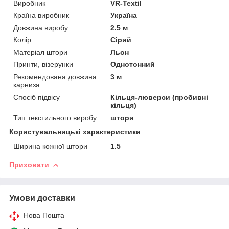
Виробник
VR-Textil
Країна виробник
Україна
Довжина виробу
2.5 м
Колір
Сірий
Матеріал штори
Льон
Принти, візерунки
Однотонний
Рекомендована довжина
3 м
карниза
Спосіб підвісу
Кільця-люверси (пробивні
кільця)
Тип текстильного виробу
штори
Користувальницькі характеристики
Ширина кожної штори
1.5
Приховати
Умови доставки
Нова Пошта