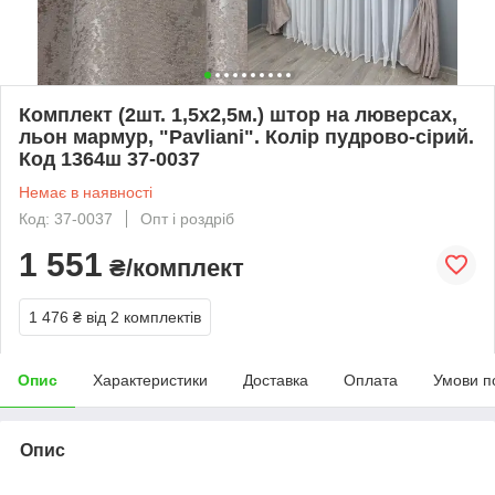
Комплект (2шт. 1,5х2,5м.) штор на люверсах,
льон мармур, "Pavliani". Колір пудрово-сірий.
Код 1364ш 37-0037
Немає в наявності
Код: 37-0037
Опт і роздріб
1 551
₴/комплект
1 476 ₴
від 2 комплектів
Опис
Характеристики
Доставка
Оплата
Умови п
Опис