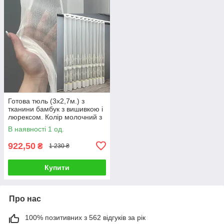
Готова тюль (3х2,7м.) з
тканини бамбук з вишивкою і
люрексом. Колір молочний з
золотистим. Код 1710т 42-
В наявності 1 од.
0712
922,50
₴
1 230 ₴
Купити
Про нас
100% позитивних з 562 відгуків за рік