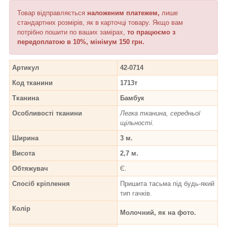
Товар відправляється
наложеним платежем,
лише
стандартних розмірів, як в карточці товару. Якщо вам
потрібно пошити по ваших замірах,
то працюємо з
передоплатою в 10%, мінімум 150 грн.
Артикул
42-0714
Код тканини
1713т
Тканина
Бамбук
Особливості тканини
Легка тканина, середньої
щільності.
Ширина
3 м.
Висота
2,7 м.
Обтяжувач
Є.
Спосіб кріплення
Пришита тасьма під будь-який
тип гачків.
Колір
Молочний, як на фото.