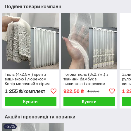
Подібні товари компанії
Тюль (4х2,5м.) креп з
Готова тюль (3х2,7м.) з
Зали
вишивкою і люрексом.
тканини бамбук з
руло
Колір молочний з сірим.
вишивкою і люрексом.
виши
Код 1819т 99-015
Колір молочний з
Колі
1 255
922,50
1 2
₴/комплект
₴
1 230 ₴
золотистим. Код 1710т 42-
золо
0712
00-9
Купити
Купити
Акційні пропозиції та новинки
–25%