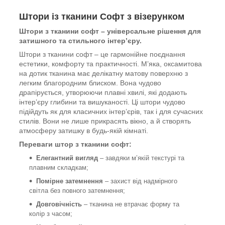
Штори із тканини Софт з візерунком
Штори з тканини софт – універсальне рішення для
затишного та стильного інтер’єру.
Штори з тканини софт – це гармонійне поєднання
естетики, комфорту та практичності. М’яка, оксамитова
на дотик тканина має делікатну матову поверхню з
легким благородним блиском. Вона чудово
драпірується, утворюючи плавні хвилі, які додають
інтер’єру глибини та вишуканості. Ці штори чудово
підійдуть як для класичних інтер’єрів, так і для сучасних
стилів. Вони не лише прикрасять вікно, а й створять
атмосферу затишку в будь-якій кімнаті.
Переваги штор з тканини софт:
Елегантний вигляд
– завдяки м’якій текстурі та
плавним складкам;
Помірне затемнення
– захист від надмірного
світла без повного затемнення;
Довговічність
– тканина не втрачає форму та
колір з часом;