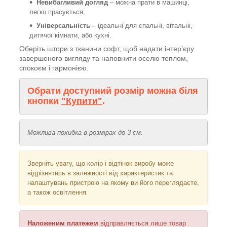
Невибагливий догляд
– можна прати в машинці,
легко прасується;
Універсальність
– ідеальні для спальні, вітальні,
.
дитячої кімнати, або кухні
Оберіть штори з тканини софт, щоб надати інтер’єру
завершеного вигляду та наповнити оселю теплом,
спокоєм і гармонією.
Обрати доступний розмір можна біля
кнопки
"Купити"
.
Можлива похибка в розмірах до 3 см.
Зверніть увагу, що колір і відтінок
виробу може
відрізнятись в залежності від характеристик та
налаштувань пристрою на якому ви його переглядаєте,
а також освітлення
.
Наложеним платежем
відправляється
лише товар