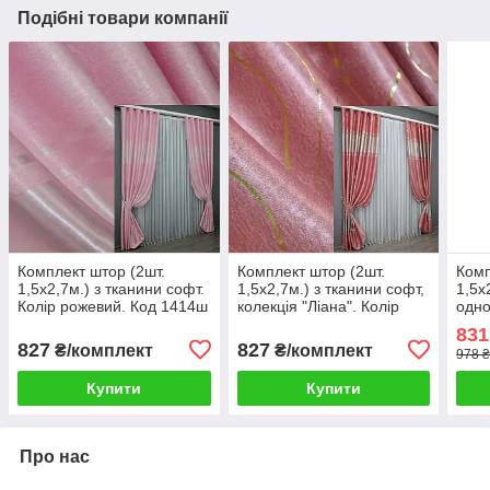
Подібні товари компанії
Комплект штор (2шт.
Комплект штор (2шт.
Комп
1,5х2,7м.) з тканини софт.
1,5х2,7м.) з тканини софт,
1,5х
Колір рожевий. Код 1414ш
колекція "Ліана". Колір
одно
33-0282
рожевий. Код 461ш 30-201
моло
831
697
827
827
₴/комплект
₴/комплект
978 ₴
Купити
Купити
Про нас