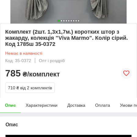
Комплект (2шт. 1,3х1,7м.) коротких штор з
жакарду, колекція "Viva Marmo". Колір сірий.
Код 1785ш 35-0372
Немає в наявності
Код: 35-0372
Опт і роздріб
785
₴/комплект
710 ₴
від 2 комплектів
Опис
Характеристики
Доставка
Оплата
Умови п
Опис