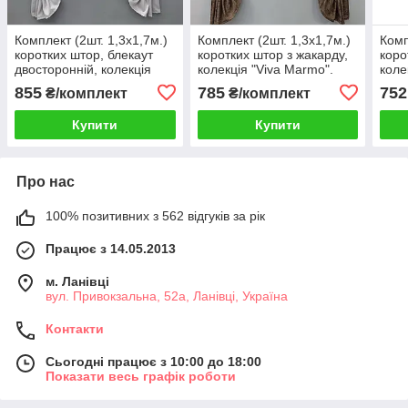
Комплект (2шт. 1,3х1,7м.)
Комплект (2шт. 1,3х1,7м.)
Комп
коротких штор, блекаут
коротких штор з жакарду,
коро
двосторонній, колекція
колекція "Viva Marmo".
коле
"Eclipse". Колір світло-
Колір коричневий. Код
Туре
855
785
752
₴/комплект
₴/комплект
сірий. Код 1791ш 35-0393
1780ш 35-0369
Код 
Купити
Купити
Про нас
100% позитивних з 562 відгуків за рік
Працює з 14.05.2013
м. Ланівці
вул. Привокзальна, 52а, Ланівці, Україна
Контакти
Сьогодні працює з 10:00 до 18:00
Показати весь графік роботи