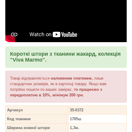
Короткі штори з тканини жакард, колекція
"Viva Marmo".
Товар відправляється
наложеним платежем,
лише
стандартних розмірів, як в карточці товару. Якщо вам
потрібно пошити по ваших замірах,
то працюємо з
передоплатою в 10%, мінімум 200 грн.
Артикул
35-0372
Код тканини
1785ш
Ширина кожної штори
1,3м.