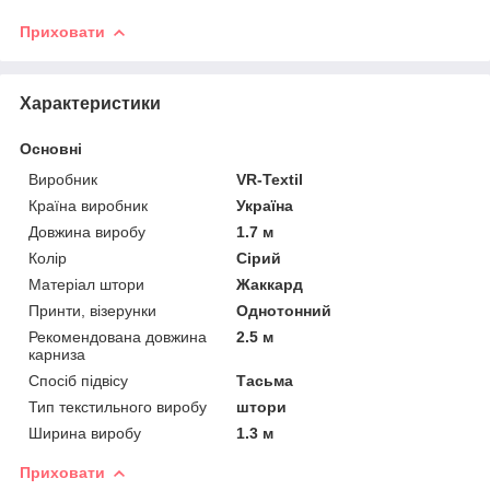
Приховати
Характеристики
Основні
Виробник
VR-Textil
Країна виробник
Україна
Довжина виробу
1.7 м
Колір
Сірий
Матеріал штори
Жаккард
Принти, візерунки
Однотонний
Рекомендована довжина
2.5 м
карниза
Спосіб підвісу
Тасьма
Тип текстильного виробу
штори
Ширина виробу
1.3 м
Приховати