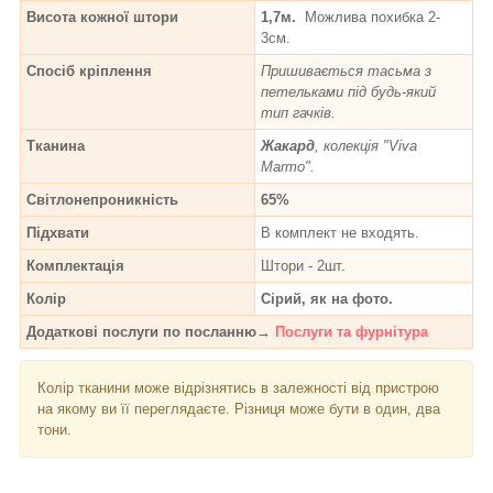
Висота кожної штори
1,7м.
Можлива похибка 2-
3см.
Спосіб кріплення
Пришивається тасьма з
петельками під будь-який
тип гачків.
Тканина
Жакард
, колекція "Viva
Marmo".
Світлонепроникність
65%
Підхвати
В комплект не входять.
Комплектація
Штори - 2шт.
Колір
Сірий, як на фото.
Додаткові послуги по посланню→
Послуги та фурнітура
Колір тканини може відрізнятись в залежності від пристрою
на якому ви її переглядаєте. Різниця може бути в один, два
тони.