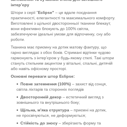
інтер’єру
Штори з серії "
Eclipse"
– це вдале поєднання
практичності, елегантності та максимального комфорту.
Виготовлені з щільної двосторонньої тканини блекаут,
вони ефективно блокують до 100% світла,
забезпечуючи ідеальні умови для відпочинку, сну або
роботи.
Тканина має приємну на дотик матову фактуру, що
гарно виглядає з обох боків. Стримані відтінки чудово
гармонують з інтер'єром у будь-якому стилі. Такі штори
стануть стильним акцентом у вітальні, спальні, дитячій
або навіть офісному просторі.
Основні переваги штор Eclipse:
Повне затемнення (100%)
– захист від сонця,
світла ліхтарів та сторонніх поглядів
Двосторонній декор
– естетичний вигляд з
зовнішнього та внутрішнього боку;
Щільна, м’яка структура
– приємні на дотик,
не просвічуються, не деформуються;
Стійкість до зносу
– зберігають форму та