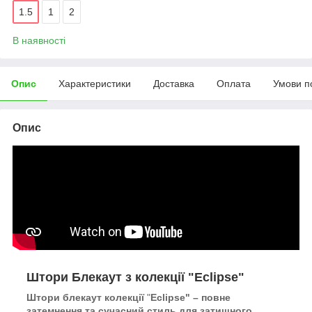
1.5
1
2
В наявності
Опис
Характеристики
Доставка
Оплата
Умови п
Опис
Штори Блекаут з колекції
"Eclipse"
Штори блекаут колекції
"
Eclipse" – повне
затемнення та сучасний
стиль для затишного