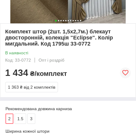
Комплект штор (2шт. 1,5х2,7м.) блекаут
двосторонній, колекція "Eclipse". Колір
мигдальний. Код 1795ш 33-0772
В наявності
Код: 33-0772
Опт і роздріб
1 434
₴/комплект
1 363 ₴
від 2 комплектів
Рекомендована довжина карниза
2
1.5
3
Ширина кожної штори