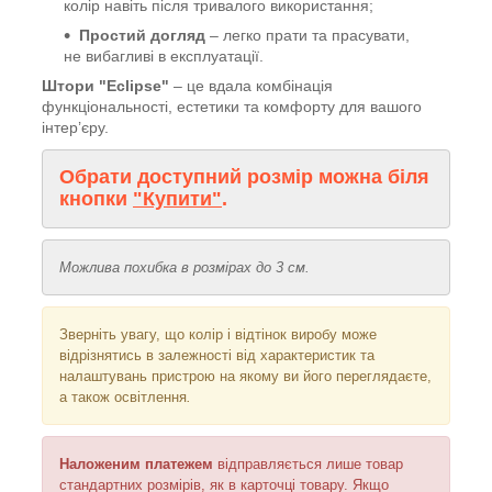
колір навіть після тривалого використання;
Простий догляд
– легко прати та прасувати,
не вибагливі в експлуатації.
Штори "Eclipse"
– це вдала комбінація
функціональності, естетики та комфорту для вашого
інтер’єру.
Обрати доступний розмір можна біля
кнопки
"Купити"
.
Можлива похибка в розмірах до 3 см.
Зверніть увагу, що колір і відтінок
виробу може
відрізнятись в залежності від характеристик та
налаштувань пристрою на якому ви його переглядаєте,
а також освітлення
.
Наложеним платежем
відправляється
лише товар
стандартних розмірів, як в карточці товару. Якщо