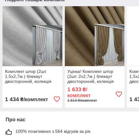
Комплект штор (2шт.
Уцінка! Комплект штор
Комп
1,5х2,7м.) блекаут
(2шт. 2х2,7м.) блекаут
1,5х
двосторонній, колекція
двосторонній, колекція
двос
"Eclipse". Колір світло-
"Eclipse". Колір
"Ecl
1 633
₴/
сірий. Код 1791ш 33-0768
мигдальний. Код 1795ш
179
комплект
38-318
1 434
1 4
₴/комплект
1 814 ₴/комплект
Про нас
100% позитивних з 564 відгуків за рік