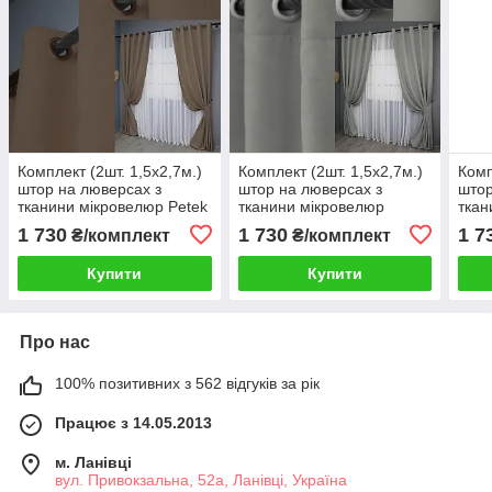
Комплект (2шт. 1,5х2,7м.)
Комплект (2шт. 1,5х2,7м.)
Комп
штор на люверсах з
штор на люверсах з
штор
тканини мікровелюр Petek
тканини мікровелюр
ткан
YL. Колір коричневий. Код
Petek. Колір світло-сірий.
Pete
1 730
1 730
1 7
₴/комплект
₴/комплект
1802ш 37-0268
Код 1477ш 37-0165
Код 
Купити
Купити
Про нас
100% позитивних з 562 відгуків за рік
Працює з 14.05.2013
м. Ланівці
вул. Привокзальна, 52а, Ланівці, Україна