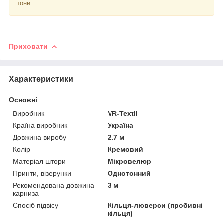
тони.
Приховати
Характеристики
Основні
Виробник
VR-Textil
Країна виробник
Україна
Довжина виробу
2.7 м
Колір
Кремовий
Матеріал штори
Мікровелюр
Принти, візерунки
Однотонний
Рекомендована довжина
3 м
карниза
Спосіб підвісу
Кільця-люверси (пробивні
кільця)