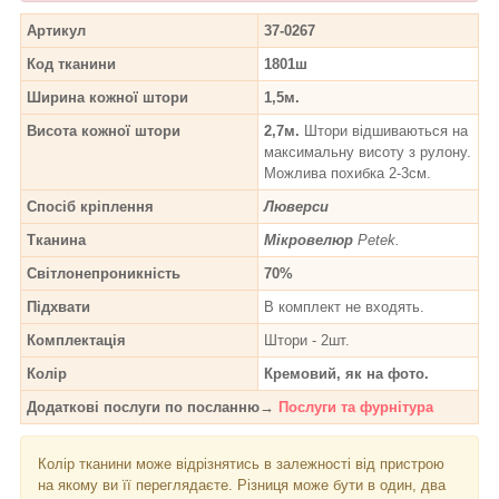
Артикул
37-0267
Код тканини
1801ш
Ширина кожної штори
1,5м.
Висота кожної штори
2,7м.
Штори відшиваються на
максимальну висоту з рулону.
Можлива похибка 2-3см.
Спосіб кріплення
Люверси
Тканина
Мікровелюр
Petek.
Світлонепроникність
70%
Підхвати
В комплект не входять.
Комплектація
Штори - 2шт.
Колір
Кремовий, як на фото.
Додаткові послуги по посланню→
Послуги та фурнітура
Колір тканини може відрізнятись в залежності від пристрою
на якому ви її переглядаєте. Різниця може бути в один, два