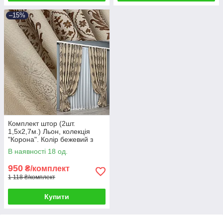
–15%
Комплект штор (2шт.
1,5х2,7м.) Льон, колекція
"Корона". Колір бежевий з
коричневим. Код 2059ш 33-
В наявності 18 од.
1058
950
₴/комплект
1 118 ₴/комплект
Купити