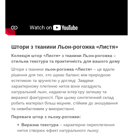
Штори з тканини Льон-рогожка «Листя»
Колекція штор «Листя» з тканини Льон-рогожка –
стильна текстура та практичність для вашого дому
Штори з тканини
льон-рогожка «Листя»
– це вдале
рішення для тих, хто шукає баланс між природною
естетикою та зручністю у догляді. Завдяки
характерному плетінню ниток вони нагадують
натуральний льон, надаючи інтер’єру затишку та
виразної фактурності. При цьому синтетичний склад
робить матеріал більш міцним, стійким до зношування
та невибагливим у використанні.
Переваги штор з льону-рогожки:
Виразна текстура
– характерне переплетення
ниток створює ефект натурального льону;