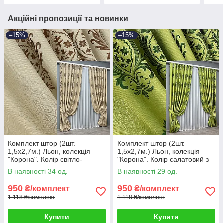
Акційні пропозиції та новинки
–15%
–15%
Комплект штор (2шт.
Комплект штор (2шт.
1,5х2,7м.) Льон, колекція
1,5х2,7м.) Льон, колекція
"Корона". Колір світло-
"Корона". Колір салатовий з
бежевий з коричневим. Код
зеленим. Код 2058ш 33-1253
В наявності 34 од.
В наявності 29 од.
2057ш 33-1081
950
950
₴/комплект
₴/комплект
1 118 ₴/комплект
1 118 ₴/комплект
Купити
Купити