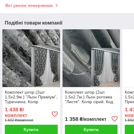
Всі умови повернення
Подібні товари компанії
Комплект штор (2шт.
Комплект штор (2шт.
Комп
1,5х2,9м.) "Льон Преміум",
1,5х2,7м.) Льон рогожка
1,5х
Туреччина. Колір
"Листя". Колір сірий. Код
Прем
графітовий з сірим. Код
1692ш 33-0586
Колі
1 438
1 4
₴/
1838ш 33-0824
183
комплект
ком
1 358
₴/комплект
1 692 ₴/комплект
1 692
Купити
Купити