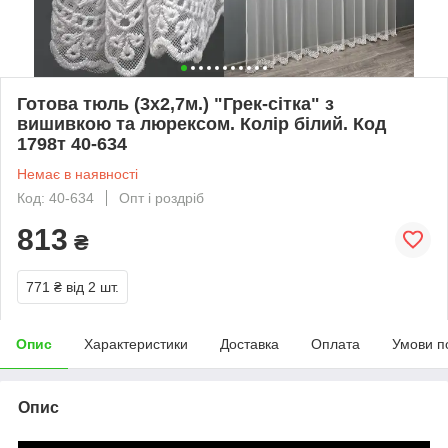
Готова тюль (3х2,7м.) "Грек-сітка" з
вишивкою та люрексом. Колір білий. Код
1798т 40-634
Немає в наявності
Код: 40-634
Опт і роздріб
813
₴
771 ₴
від 2 шт.
Опис
Характеристики
Доставка
Оплата
Умови п
Опис