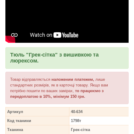
Тюль "Грек-сітка" з вишивкою та
люрексом.
Товар відправляється
наложеним платежем,
лише
стандартних розмірів, як в карточці товару. Якщо вам
потрібно пошити по ваших замірах,
то працюємо з
передоплатою в 10%, мінімум 150 грн.
Артикул
40-634
Код тканини
1798т
Тканина
Грек-сітка