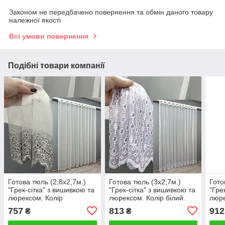
Законом не передбачено повернення та обмін даного товару
належної якості
Всі умови повернення
Подібні товари компанії
Готова тюль (2,8х2,7м.)
Готова тюль (3х2,7м.)
Гото
"Грек-сітка" з вишивкою та
"Грек-сітка" з вишивкою та
"Гре
люрексом. Колір
люрексом. Колір білий.
люре
молочний з сірим. Код
Код 1818т 42-0805
Код 
757
813
912
₴
₴
1829т 40-176