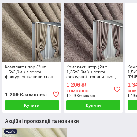
Комплект штор (2шт.
Комплект штор (2шт.
Комп
1,5х2,9м.) з легкої
1,25х2,9м.) з легкої
1,5х
фактурної тканини льон,
фактурної тканини льон,
"RUB
колекція “ALORA-TON”.
колекція “ALORA-TON”.
тера
1 206
1 3
₴/
Колір капучино. Код
Колір пудровий. Код
33-0
комплект
ком
1876ш 33-0842
1878ш 39-0027
1 269
₴/комплект
1 269 ₴/комплект
1 495
Купити
Купити
Акційні пропозиції та новинки
–15%