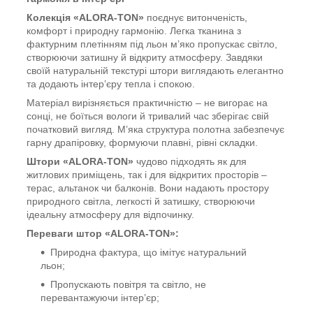
Колекція «ALORA-TON»
поєднує витонченість,
комфорт і природну гармонію. Легка тканина з
фактурним плетінням під льон м’яко пропускає світло,
створюючи затишну й відкриту атмосферу. Завдяки
своїй натуральній текстурі штори виглядають елегантно
та додають інтер’єру тепла і спокою.
Матеріал вирізняється практичністю – не вигорає на
сонці, не боїться вологи й тривалий час зберігає свій
початковий вигляд. М’яка структура полотна забезпечує
гарну драпіровку, формуючи плавні, рівні складки.
Штори «ALORA-TON»
чудово підходять як для
житлових приміщень, так і для відкритих просторів –
терас, альтанок чи балконів. Вони надають простору
природного світла, легкості й затишку, створюючи
ідеальну атмосферу для відпочинку.
Переваги штор «ALORA-TON»:
Природна фактура, що імітує натуральний
льон;
Пропускають повітря та світло, не
перевантажуючи інтер’єр;