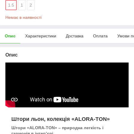
1.5
1
2
Немає в наявності
Опис
Характеристики
Доставка
Оплата
Умови п
Опис
Штори льон, колекція «ALORA-TON»
Штори «ALORA-TON» – природна легкість і
гармонія в інтер’єрі