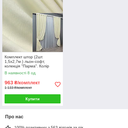
Комплект штор (2шт.
1,5х2,7м.) льон-софт,
колекція "Парма". Колір
молочний. Код 1736ш 33-
В наявності 8 од.
0647
963
₴/комплект
1 133 ₴/комплект
Купити
Про нас
100% позитивних з 563 відгуків за рік