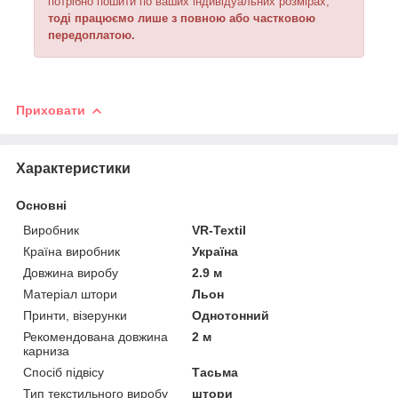
потрібно пошити по ваших індивідуальних розмірах,
тоді працюємо лише з повною або частковою
передоплатою.
Приховати
Характеристики
Основні
Виробник
VR-Textil
Країна виробник
Україна
Довжина виробу
2.9 м
Матеріал штори
Льон
Принти, візерунки
Однотонний
Рекомендована довжина
2 м
карниза
Спосіб підвісу
Тасьма
Тип текстильного виробу
штори