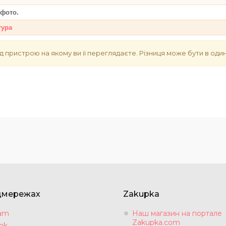
а фото.
тура
д пристрою на якому ви її переглядаєте. Різниця може бути в один
цмережах
Zakupka
ram
Наш магазин на портале
Zakupka.com
ok