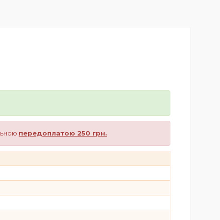
альною
передоплатою 250 грн.