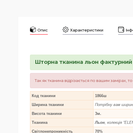
Опис
Характеристики
Інф
Шторна тканина льон фактурний 
Так як тканина відрізається по вашим замірах, т
Код тканини
1866ш
Ширина тканини
Потрібну вам ширину
Висота тканини
3м.
Тканина
Льон
, колекція “EL
Світлонепроникність
70%