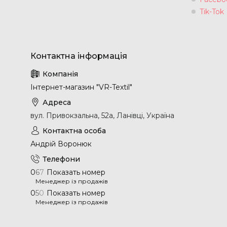
Tik-Tok
Інтернет-магазин "VR-Textil"
вул. Привокзальна, 52а, Ланівці, Україна
Андрій Воронюк
0
6
7
Показать номер
Менеджер із продажів
0
5
0
Показать номер
Менеджер із продажів