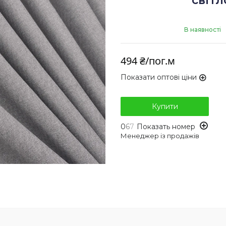
світл
В наявності
494 ₴/пог.м
Показати оптові ціни
Купити
0
6
7
Показать номер
Менеджер із продажів