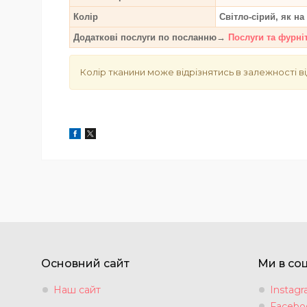
Колір
Світло-сірий, як н
Додаткові послуги по посланню→
Послуги та фурні
Колір тканини може відрізнятись в залежності ві
Основний сайт
Ми в со
Наш сайт
Instag
Facebo