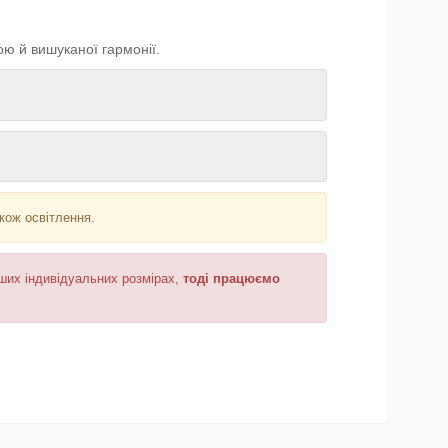
ю й вишуканої гармонії.
акож освітлення.
аших індивідуальних розмірах,
тоді працюємо