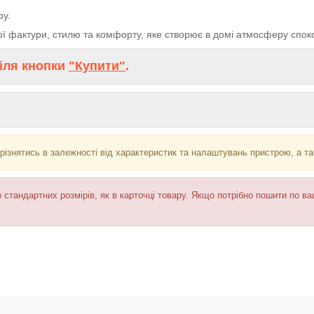
ру.
 фактури, стилю та комфорту, яке створює в домі атмосферу споко
іля кнопки
"Купити"
.
ідрізнятись в залежності від характеристик та налаштувань пристрою, а т
стандартних розмірів, як в карточці товару. Якщо потрібно пошити по в