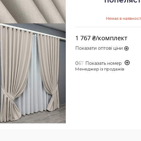
попеляст
Немає в наявност
1 767 ₴/комплект
Показати оптові ціни
0
6
7
Показать номер
Менеджер із продажів