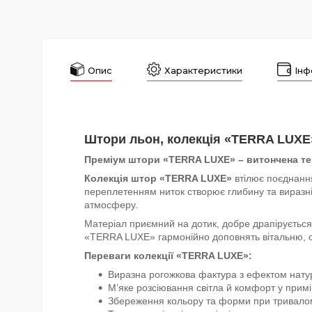
Опис
Характеристики
Інф
Штори льон, колекція «TERRA LUXE
Преміум штори «TERRA LUXE» – витончена те
Колекція штор «TERRA LUXE»
втілює поєднання
переплетенням ниток створює глибину та виразні
атмосферу.
Матеріал приємний на дотик, добре драпірується
«TERRA LUXE» гармонійно доповнять вітальню, сп
Переваги колекції «TERRA LUXE»:
Виразна рогожкова фактура з ефектом нату
М’яке розсіювання світла й комфорт у прим
Збереження кольору та форми при тривалом