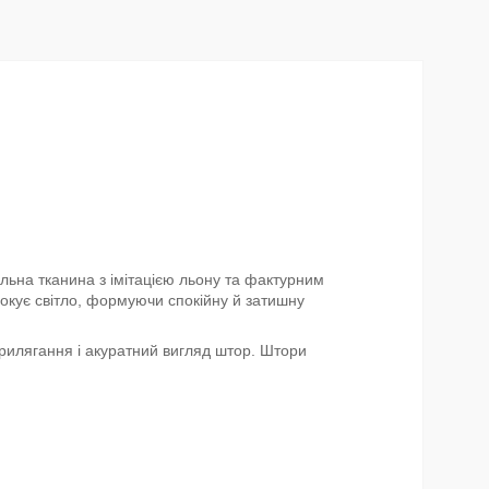
ільна тканина з імітацією льону та фактурним
окує світло, формуючи спокійну й затишну
прилягання і акуратний вигляд штор. Штори