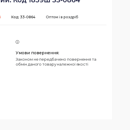
ий. Код 1859ш 33-0864
і
Код:
33-0864
Оптом і в роздріб
Законом не передбачено повернення та
обмін даного товару належної якості