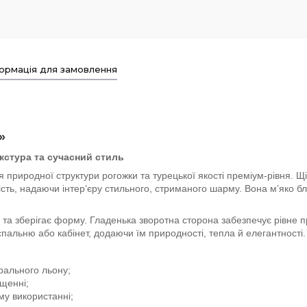
ормація для замовлення
»
кстура та сучасний стиль
 природної структури рогожки та турецької якості преміум-рівня. Щ
сть, надаючи інтер’єру стильного, стриманого шарму. Вона м’яко бл
 та зберігає форму. Гладенька зворотна сторона забезпечує рівне 
альню або кабінет, додаючи їм природності, тепла й елегантності.
рального льону;
іщенні;
у використанні;