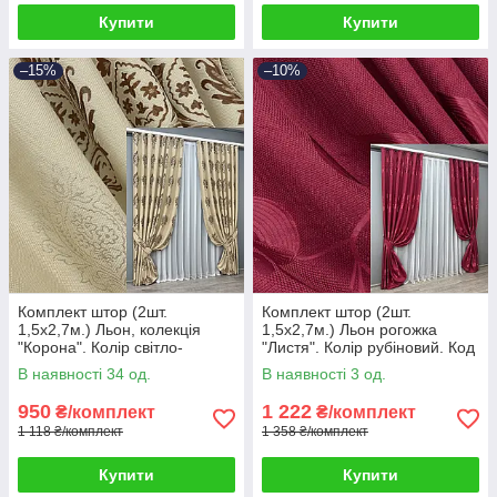
Купити
Купити
–15%
–10%
Комплект штор (2шт.
Комплект штор (2шт.
1,5х2,7м.) Льон, колекція
1,5х2,7м.) Льон рогожка
"Корона". Колір світло-
"Листя". Колір рубіновий. Код
бежевий з коричневим. Код
1721ш 33-0628
В наявності 34 од.
В наявності 3 од.
2057ш 33-1081
950
1 222
₴/комплект
₴/комплект
1 118 ₴/комплект
1 358 ₴/комплект
Купити
Купити