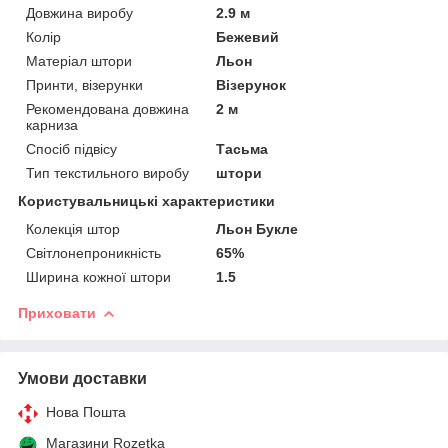
Довжина виробу
2.9 м
Колір
Бежевий
Матеріал штори
Льон
Принти, візерунки
Візерунок
Рекомендована довжина
2 м
карниза
Спосіб підвісу
Тасьма
Тип текстильного виробу
штори
Користувальницькі характеристики
Колекція штор
Льон Букле
Світлонепроникність
65%
Ширина кожної штори
1.5
Приховати
Умови доставки
Нова Пошта
Магазини Rozetka