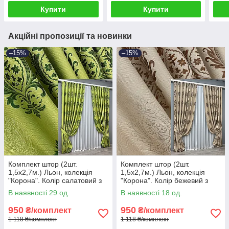
Купити
Купити
Акційні пропозиції та новинки
–15%
–15%
Комплект штор (2шт.
Комплект штор (2шт.
1,5х2,7м.) Льон, колекція
1,5х2,7м.) Льон, колекція
"Корона". Колір салатовий з
"Корона". Колір бежевий з
зеленим. Код 2058ш 33-1253
коричневим. Код 2059ш 33-
В наявності 29 од.
В наявності 18 од.
1058
950
950
₴/комплект
₴/комплект
1 118 ₴/комплект
1 118 ₴/комплект