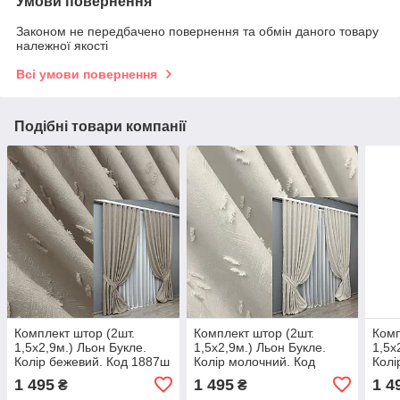
Умови повернення
Законом не передбачено повернення та обмін даного товару
належної якості
Всі умови повернення
Подібні товари компанії
Комплект штор (2шт.
Комплект штор (2шт.
Комп
1,5х2,9м.) Льон Букле.
1,5х2,9м.) Льон Букле.
1,5х
Колір бежевий. Код 1887ш
Колір молочний. Код
Колі
33-0918
1881ш 33-0906
091
1 495
1 495
1 4
₴
₴