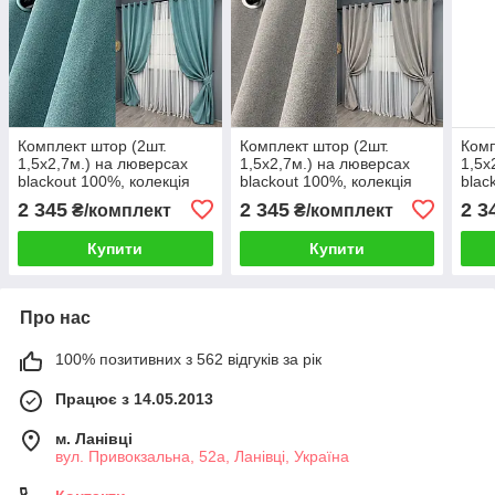
Комплект штор (2шт.
Комплект штор (2шт.
Комп
1,5х2,7м.) на люверсах
1,5х2,7м.) на люверсах
1,5х
blackout 100%, колекція
blackout 100%, колекція
blac
“ASHEN NIGHT”. Колір
“ASHEN NIGHT”. Колір
“ASH
2 345
2 345
2 3
₴/комплект
₴/комплект
лазурний. Код 1846ш 37-
тауп. Код 1847ш 37-0288
сині
0287
Купити
Купити
Про нас
100% позитивних з 562 відгуків за рік
Працює з 14.05.2013
м. Ланівці
вул. Привокзальна, 52а, Ланівці, Україна