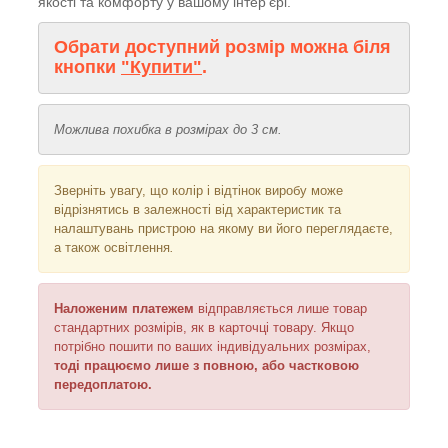
якості та комфорту у вашому інтер’єрі.
Обрати доступний розмір можна біля
кнопки
"Купити"
.
Можлива похибка в розмірах до 3 см.
Зверніть увагу, що колір і відтінок
виробу може
відрізнятись в залежності від характеристик та
налаштувань пристрою на якому ви його переглядаєте,
а також освітлення
.
Наложеним платежем
відправляється
лише товар
стандартних розмірів, як в карточці товару. Якщо
потрібно пошити по ваших індивідуальних розмірах,
тоді працюємо лише з повною, або частковою
передоплатою.