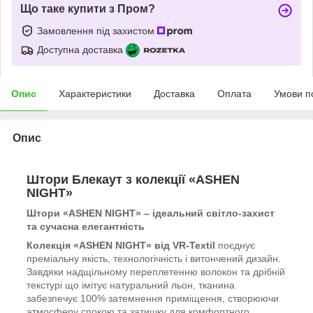
Що таке купити з Пром?
Замовлення під захистом
Доступна доставка
Опис
Характеристики
Доставка
Оплата
Умови п
Опис
Штори Блекаут з колекції «ASHEN
NIGHT»
Штори «ASHEN NIGHT» – ідеальний світло-захист
та сучасна елегантність
Колекція «ASHEN NIGHT» від VR-Textil
поєднує
преміальну якість, технологічність і витончений дизайн.
Завдяки надщільному переплетенню волокон та дрібній
текстурі що імітує натуральний льон, тканина
забезпечує 100% затемнення приміщення, створюючи
атмосферу спокою та затишку для комфортного