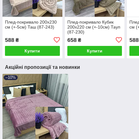
Плед-покривало 200х230
Плед-покривало Кубик
Плед
см (+-5см) Таш (87-243)
200х220 см (+-10см) Тауп
см (
(87-230)
588
658
588
₴
₴
Купити
Купити
Акційні пропозиції та новинки
–10%