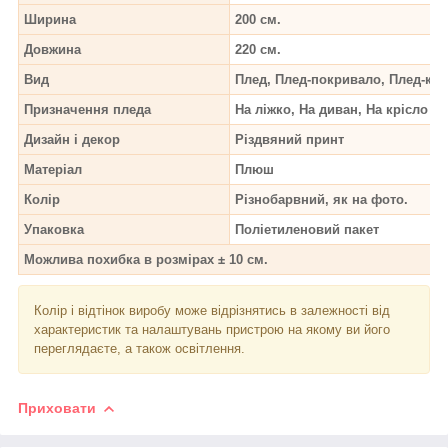
Ширина
200 см.
Довжина
220 см.
Вид
Плед, Плед-покривало, Плед-ко
Призначення пледа
На ліжко, На диван, На крісло
Дизайн і декор
Різдвяний принт
Матеріал
Плюш
Колір
Різнобарвний, як на фото.
Упаковка
Поліетиленовий пакет
Можлива похибка в розмірах ± 10 см.
Колір і відтінок
виробу може відрізнятись в залежності від
характеристик та налаштувань пристрою на якому ви його
переглядаєте, а також освітлення.
Приховати