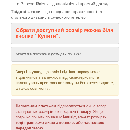
Зносостійкість – довговічність і простий догляд.
Твідові штори
– це поєднання практичності та
стильного дизайну в сучасного інтер’єрі.
Обрати доступний розмір можна біля
кнопки
"Купити"
.
Можлива похибка в розмірах до 3 см.
Зверніть увагу, що колір і відтінок
виробу може
відрізнятись в залежності від характеристик та
налаштувань пристрою на якому ви його переглядаєте,
а також освітлення
.
Наложеним платежем
відправляється
лише товар
стандартних розмірів, як в карточці товару. Якщо
потрібно пошити по ваших індивідуальних розмірах,
тоді працюємо лише з повною, або частковою
передоплатою.