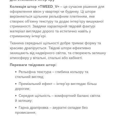
Колекція штор «TWEED_V»
– це сучасне рішення для
оформлення вікон у квартирі чи будинку. Ці штори
вирізняються щільним рельєфним плетінням, яке
створює об’ємну текстуру та додає інтер’єру вишуканої
стриманості. Завдяки характерній твідовій фактурі
матеріал виглядає дорого та естетично навіть у
стриманому інтер’єрі.
Тканина середньої щільності добре тримає форму та
красиво драпірується. Твідові штори ефективно
захищають від надмірного світла, та створюють затишну
атмосферу у вітальні, спальні або кабінеті.
Переваги твідових штор:
Рельєфна текстура – глибина кольору та
стильний вигляд;
Преміальний ефект – інтер’єр виглядає більш
дорогим;
Середня щільність – комфортний баланс світла
й затишку;
Гарна драпіровка – акуратні складки без
провисання;