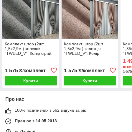
Комплект штор (2шт.
Комплект штор (2шт.
Комп
1,5х2,9м.) колекція
1,5х2,9м.) колекція
1,35
"TWEED_V". Колір сірий.
"TWEED_V". Колір
"TWE
Код 1918ш 33-0986
пудровий. Код 1916ш 33-
сіри
1 4
0984
ком
1 575
1 575
₴/комплект
₴/комплект
1 575
Купити
Купити
Про нас
100% позитивних з 562 відгуків за рік
Працює з 14.05.2013
м. Ланівці