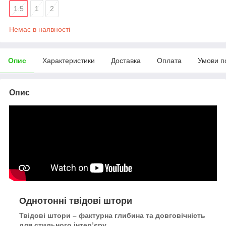
1.5
1
2
Немає в наявності
Опис
Характеристики
Доставка
Оплата
Умови п
Опис
Однотонні твідові штори
Твідові штори – фактурна глибина та довговічність
для стильного інтер’єру