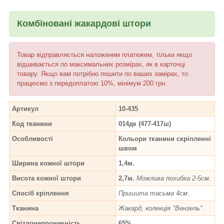
Комбіновані жакардові штори
Товар відправляється наложеним платежем, тільки якщо
відшивається по максимальних розмірах, як в карточці
товару. Якщо вам потрібно пошити по ваших замірах, то
працюємо з передоплатою 10%, мінімум 200 грн.
Артикул
10-435
Код тканини
014дк (477-417ш)
Особливості
Кольори тканини скріпленні
швом
Ширина кожної штори
1,4м.
Висота кожної штори
2,7м.
Можлива похибка 2-5см.
Спосіб кріплення
Пришита тасьма 4см.
Тканина
Жакард, колекція "Вензель".
Світлонепроникність
65%