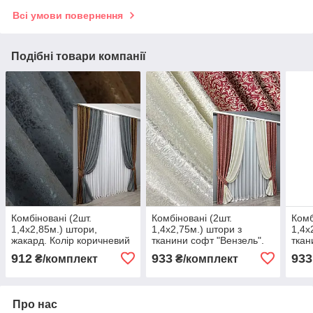
Всі умови повернення
Подібні товари компанії
Комбіновані (2шт.
Комбіновані (2шт.
Комб
1,4х2,85м.) штори,
1,4х2,75м.) штори з
1,4х
жакард. Колір коричневий
тканини софт "Вензель".
ткан
з графітовим. Код 014дк
Колір бордовий з
Колі
912
933
933
₴/комплект
₴/комплект
(660-1015ш) 10-852
молочним. Код 014дк
біли
(2049шА-2048ш) 11-0334
(204
Про нас