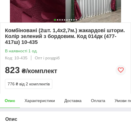
Комбіновані (2шт. 1,4х2,7м.) жакардові штори.
Колір зелений з бордовим. Код 014дк (477-
417ш) 10-435
В наявності 1 од.
Код: 10-435
Опт і роздріб
823
₴/комплект
776 ₴
від 2 комплектів
Опис
Характеристики
Доставка
Оплата
Умови п
Опис