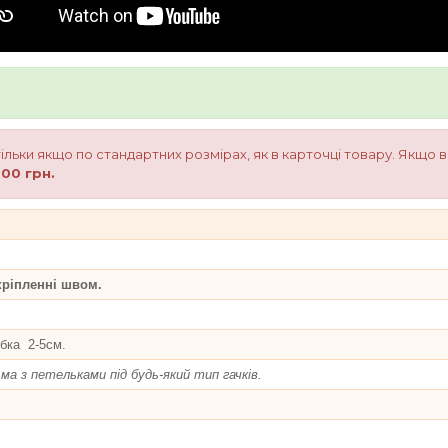
 тільки якщо по стандартних розмірах, як в карточці товару. Якщо 
00 грн.
кріпленні швом.
ка 2-5см.
 з петельками під будь-який тип гачків.