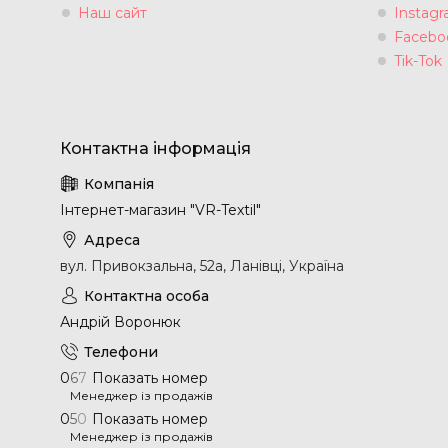
Наш сайт
Instag
Facebo
Tik-Tok
Інтернет-магазин "VR-Textil"
вул. Привокзальна, 52а, Ланівці, Україна
Андрій Воронюк
0
6
7
Показать номер
Менеджер із продажів
0
5
0
Показать номер
Менеджер із продажів