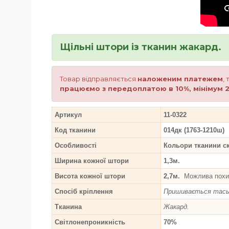
Щільні штори із тканин жакард.
Товар відправляється
наложеним платежем
,
працюємо з передоплатою в 10%, мінімум 2
Артикул
11-0322
Код тканини
014дк (1763-1210ш)
Особливості
Кольори тканини с
Ширина кожної штори
1,3м.
Висота кожної штори
2,7м.
Можлива похиб
Спосіб кріплення
Пришивається тасьма
Тканина
Жакард.
Світлонепроникність
70%