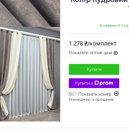
В наявності 1 од.
1 278 ₴/комплект
Показати оптові ціни
Купити
Купити з
0
6
7
Показать номер
Менеджер із продажів