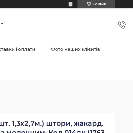
Кошик
"
тавки і оплати
Фото наших клієнтів
т. 1,3х2,7м.) штори, жакард.
з молочним. Код 014дк (1763-