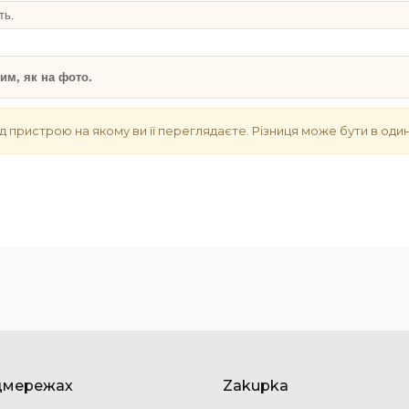
ть.
им, як на фото.
д пристрою на якому ви її переглядаєте. Різниця може бути в один
цмережах
Zakupka