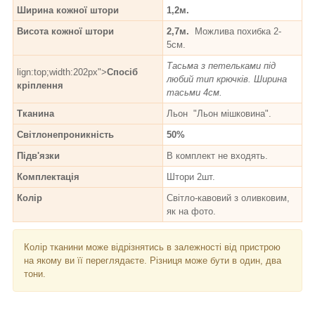
Ширина кожної штори
1,2м.
Висота кожної штори
2,7м.
Можлива похибка 2-
5см.
Тасьма з петельками під
lign:top;width:202px">
Спосіб
любий тип крючків. Ширина
кріплення
тасьми 4см.
Тканина
Льон "Льон мішковина".
Світлонепроникність
50%
Підв'язки
В комплект не входять.
Комплектація
Штори 2шт.
Колір
Світло-кавовий з оливковим,
як на фото.
Колір тканини може відрізнятись в залежності від пристрою
на якому ви її переглядаєте. Різниця може бути в один, два
тони.