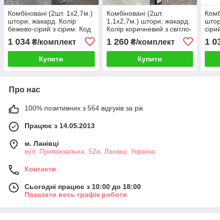
Комбіновані (2шт. 1х2,7м.)
Комбіновані (2шт.
Комб
штори, жакард. Колір
1,1х2,7м.) штори, жакард.
штор
бежево-сірий з сірим. Код
Колір коричневий з світло-
сіри
014дк(1208-1124ш) 10-035
бежевим. Код 014дк
1124
1 034
1 260
1 0
₴/комплект
₴/комплект
(1557-1281ш) 10-441
Купити
Купити
Про нас
100% позитивних з 564 відгуків за рік
Працює з 14.05.2013
м. Ланівці
вул. Привокзальна, 52а, Ланівці, Україна
Контакти
Сьогодні працює з 10:00 до 18:00
Показати весь графік роботи