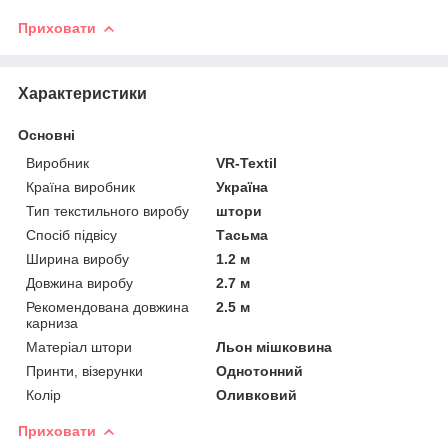
Приховати
Характеристики
Основні
Виробник
VR-Textil
Країна виробник
Україна
Тип текстильного виробу
штори
Спосіб підвісу
Тасьма
Ширина виробу
1.2 м
Довжина виробу
2.7 м
Рекомендована довжина
2.5 м
карниза
Матеріал штори
Льон мішковина
Принти, візерунки
Однотонний
Колір
Оливковий
Приховати