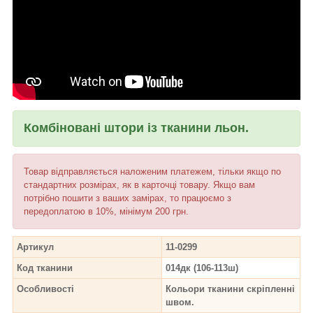
Комбіновані штори із тканини льон.
Товар відправляється наложеним платежем, тільки якщо по
стандартних розмірах, як в карточці товару. Якщо вам
потрібно пошити з ваших замірах, то працюємо з
передоплатою в 10%, мінімум 200 грн.
Артикул
11-0299
Код тканини
014дк (106-113ш)
Особливості
Кольори тканини скріпленні
швом.