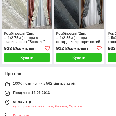
Комбіновані (2шт.
Комбіновані (2шт.
Комб
1,4х2,75м.) штори з
1,4х2,85м.) штори,
1,5х
тканини софт "Вензель".
жакард. Колір коричневий
ткан
Колір бордовий з
з графітовим. Код 014дк
Колі
933
912
933
₴/комплект
₴/комплект
молочним. Код 014дк
(660-1015ш) 10-852
Код 
(2049шА-2048ш) 11-0334
(204
Купити
Купити
Про нас
100% позитивних з 562 відгуків за рік
Працює з 14.05.2013
м. Ланівці
вул. Привокзальна, 52а, Ланівці, Україна
Контакти