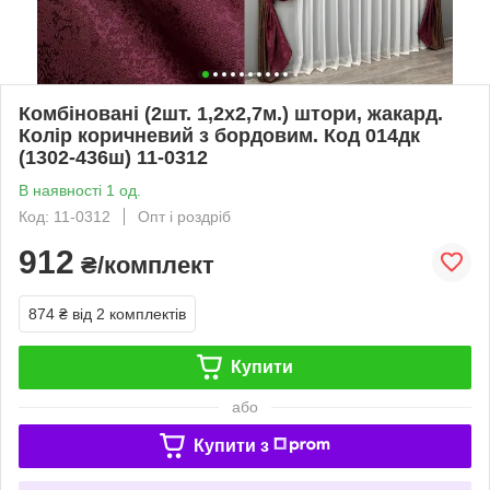
Комбіновані (2шт. 1,2х2,7м.) штори, жакард.
Колір коричневий з бордовим. Код 014дк
(1302-436ш) 11-0312
В наявності 1 од.
Код: 11-0312
Опт і роздріб
912
₴/комплект
874 ₴
від 2 комплектів
Купити
або
Купити з