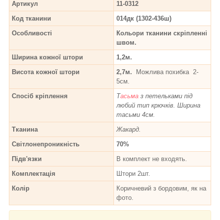
Артикул
11-0312
Код тканини
014дк (1302-436ш)
Особливості
Кольори тканини скріпленні
швом.
Ширина кожної штори
1,2м.
Висота кожної штори
2,7м.
Можлива похибка 2-
5см.
Спосіб кріплення
Т
асьма
з петельками під
любий тип крючків. Ширина
тасьми 4см.
Тканина
Жакард.
Світлонепроникність
70%
Підв'язки
В комплект не входять.
Комплектація
Штори 2шт.
Колір
Коричневий з бордовим, як на
фото.