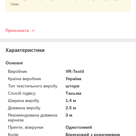
тони.
Приховати
Характеристики
Основні
Виробник
VR-Textil
Країна виробник
Україна
Тип текстильного виробу
штори
Спосіб підвісу
Тасьма
Ширина виробу
1.4 м
Довжина виробу
2.5 м
Рекомендована довжина
3 м
карниза
Принти, візерунки
Однотонний
Колір
Бірюзовий з коричневим