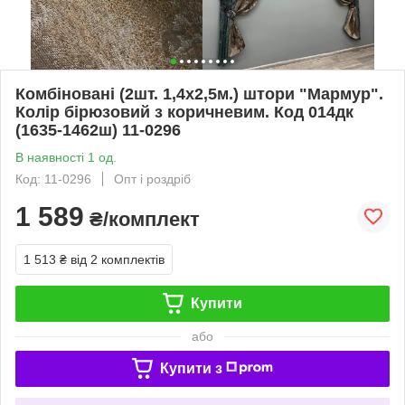
Комбіновані (2шт. 1,4х2,5м.) штори "Мармур".
Колір бірюзовий з коричневим. Код 014дк
(1635-1462ш) 11-0296
В наявності 1 од.
Код: 11-0296
Опт і роздріб
1 589
₴/комплект
1 513 ₴
від 2 комплектів
Купити
або
Купити з