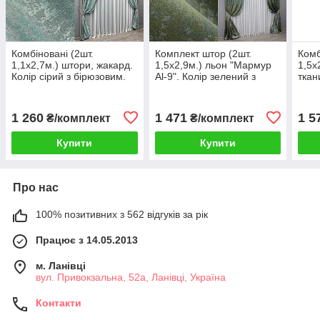
Комбіновані (2шт.
Комплект штор (2шт.
Комб
1,1х2,7м.) штори, жакард.
1,5х2,9м.) льон "Мармур
1,5х
Колір сірий з бірюзовим.
Al-9". Колір зелений з
ткан
Код 014дк (1292-1125ш)
бірюзовим. Код 1635ш 33-
чорн
10-063
0479
014д
029
1 260
1 471
1 5
₴/комплект
₴/комплект
Купити
Купити
Про нас
100% позитивних з 562 відгуків за рік
Працює з 14.05.2013
м. Ланівці
вул. Привокзальна, 52а, Ланівці, Україна
Контакти