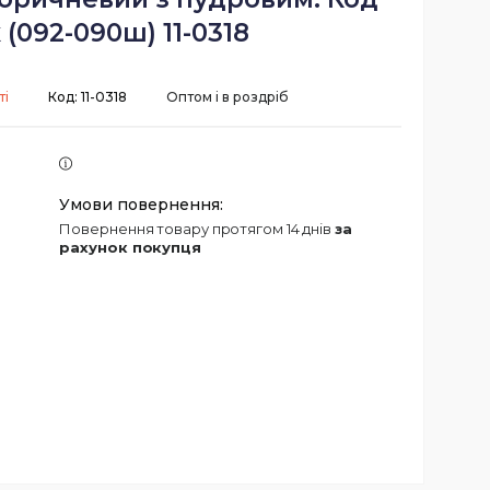
 (092-090ш) 11-0318
ті
Код:
11-0318
Оптом і в роздріб
повернення товару протягом 14 днів
за
рахунок покупця