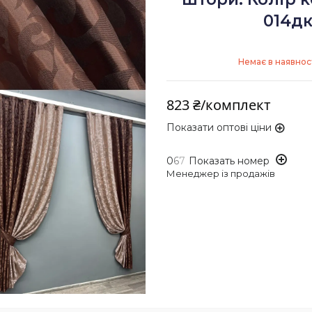
014дк
Немає в наявнос
823 ₴/комплект
Показати оптові ціни
0
6
7
Показать номер
Менеджер із продажів