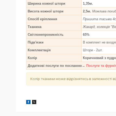
Ширина кожної штори
1,35м.
Висота кожної штори
2,5м.
Можлива похиб
Спосіб кріплення
Пришита тасьма 4с
Тканина
Жакард, колекція "Ве
Світлонепроникність
65%
Підв'язки
В комплект не входя
Комплектація
Штори - 2шт.
Колір
Коричневий з пудр
Додаткові послуги по посланню→
Послуги та фурні
Колір тканини може відрізнятись в залежності ві