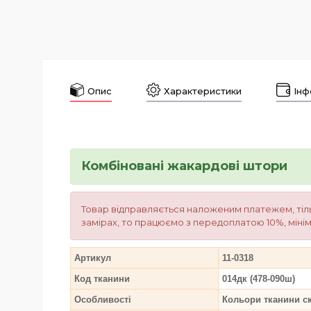
Опис
Характеристики
Інф
Комбіновані жакардові штори
Товар відправляється наложеним платежем, тіль
замірах, то працюємо з передоплатою 10%, мінім
Артикул
11-0318
Код тканини
014дк (478-090ш)
Особливості
Кольори тканини с