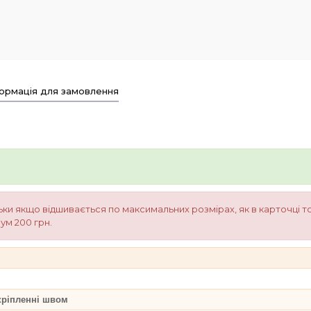
ормація для замовлення
ки якщо відшивається по максимальних розмірах, як в карточці 
ум 200 грн.
кріпленні швом