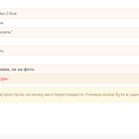
ка 2-5см.
м.
нзель".
ть.
овим, як на фото.
тура
д пристрою на якому ви її переглядаєте. Різниця може бути в один