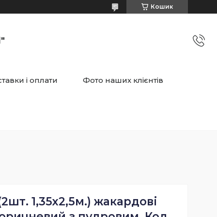
Кошик
"
тавки і оплати
Фото наших клієнтів
2шт. 1,35х2,5м.) жакардові
коричневий з пудровим. Код