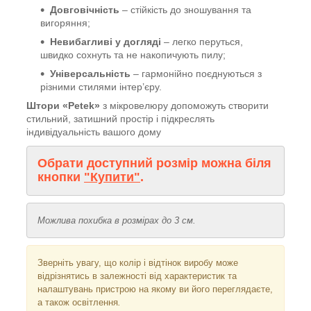
Довговічність
– стійкість до зношування та
вигоряння;
Невибагливі у догляді
– легко перуться,
швидко сохнуть та не накопичують пилу;
Універсальність
– гармонійно поєднуються з
різними стилями інтер’єру.
Штори «Petek»
з мікровелюру допоможуть створити
стильний, затишний простір і підкреслять
індивідуальність вашого дому
Обрати доступний розмір можна біля
кнопки
"Купити"
.
Можлива похибка в розмірах до 3 см.
Зверніть увагу, що колір і відтінок
виробу може
відрізнятись в залежності від характеристик та
налаштувань пристрою на якому ви його переглядаєте,
а також освітлення
.