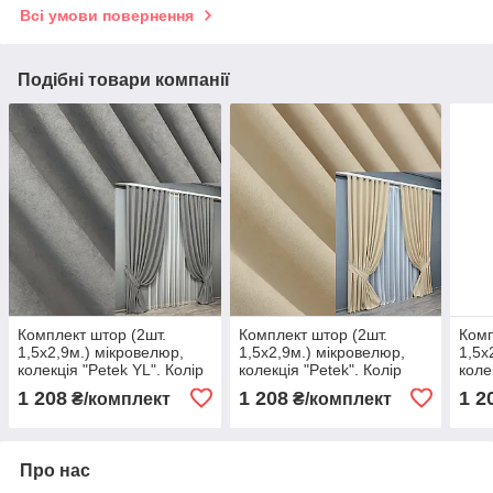
Всі умови повернення
Подібні товари компанії
Комплект штор (2шт.
Комплект штор (2шт.
Комп
1,5х2,9м.) мікровелюр,
1,5х2,9м.) мікровелюр,
1,5х
колекція "Petek YL". Колір
колекція "Petek". Колір
коле
сірий. Код 2012ш 33-1020
бежевий. Код 1826ш 33-
чорн
1 208
1 208
1 2
₴/комплект
₴/комплект
0818
101
Про нас