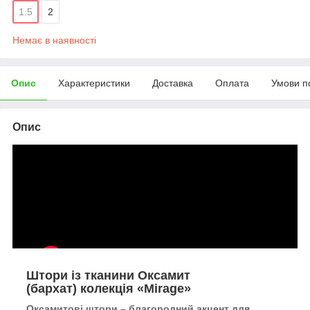
1.5
2
Немає в наявності
Опис
Характеристики
Доставка
Оплата
Умови п
Опис
Штори із тканини Оксамит
(бархат) колекція «Mirage»
Оксамитові штори – благородний акцент для