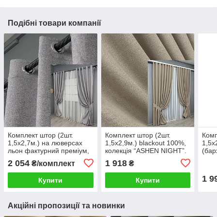
Подібні товари компанії
Комплект штор (2шт.
Комплект штор (2шт.
Комп
1,5х2,7м.) на люверсах
1,5х2,9м.) blackout 100%,
1,5х
льон фактурний преміум,
колекція “ASHEN NIGHT”.
(бар
колекція “ELEMENTA”.
Колір бежевий. Код 1853ш
"Mir
2 054
1 918
₴/комплект
₴
Колір світло-сірий. Код
33-0898
шоко
1866ш 37-0276
33-1
1 9
Купити
Купити
Акційні пропозиції та новинки