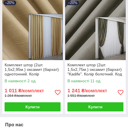
–20%
–20%
Комплект штор (2шт.
Комплект штор (2шт.
1,5х2,95м.) оксамит (бархат)
1,5х2,75м.) оксамит (бархат)
однотонний. Колір
"Kadife". Колір болотний. Код
золотистий. Код 1038ш 30-
1130ш 30-947
В наявності 2 од.
В наявності 11 од.
851
1 011
1 241
₴/комплект
₴/комплект
1 264 ₴/комплект
1 551 ₴/комплект
Купити
Купити
Про нас