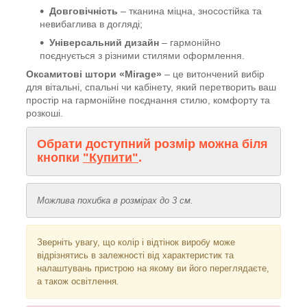
Довговічність
– тканина міцна, зносостійка та
невибаглива в догляді;
Універсальний дизайн
– гармонійно
поєднується з різними стилями оформлення.
Оксамитові штори «Mirage»
– це витончений вибір
для вітальні, спальні чи кабінету, який перетворить ваш
простір на гармонійне поєднання стилю, комфорту та
розкоші.
Обрати доступний розмір можна біля
кнопки
"Купити"
.
Можлива похибка в розмірах до 3 см.
Зверніть увагу, що колір і відтінок
виробу може
відрізнятись в залежності від характеристик та
налаштувань пристрою на якому ви його переглядаєте,
а також освітлення
.