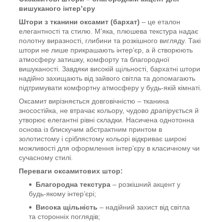
вишуканого інтер’єру
Штори з тканини оксамит (бархат)
– це еталон
елегантності та стилю. М’яка, плюшева текстура надає
полотну виразності, глибини та розкішного вигляду. Такі
штори не лише прикрашають інтер’єр, а й створюють
атмосферу затишку, комфорту та благородної
вишуканості. Завдяки високій щільності, бархатні штори
надійно захищають від зайвого світла та допомагають
підтримувати комфортну атмосферу у будь-якій кімнаті.
Оксамит вирізняється довговічністю – тканина
зносостійка, не втрачає кольору, чудово драпірується й
утворює елегантні рівні складки. Насичена однотонна
основа із блискучим абстрактним принтом в
золотистому і сріблястому кольорі відкриває широкі
можливості для оформлення інтер’єру в класичному чи
сучасному стилі.
Переваги оксамитових штор:
Благородна текстура
– розкішний акцент у
будь-якому інтер’єрі;
Висока щільність
– надійний захист від світла
та сторонніх поглядів;