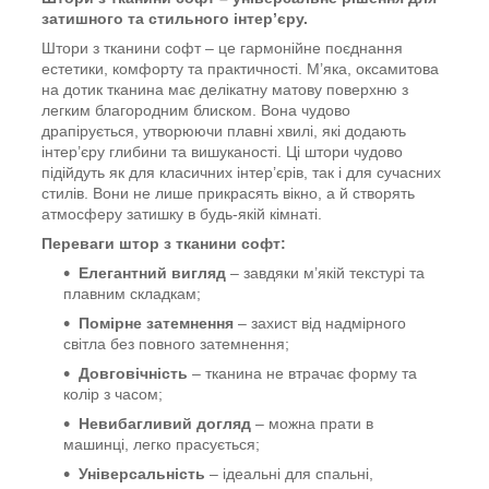
затишного та стильного інтер’єру.
Штори з тканини софт – це гармонійне поєднання
естетики, комфорту та практичності. М’яка, оксамитова
на дотик тканина має делікатну матову поверхню з
легким благородним блиском. Вона чудово
драпірується, утворюючи плавні хвилі, які додають
інтер’єру глибини та вишуканості. Ці штори чудово
підійдуть як для класичних інтер’єрів, так і для сучасних
стилів. Вони не лише прикрасять вікно, а й створять
атмосферу затишку в будь-якій кімнаті.
Переваги штор з тканини софт:
Елегантний вигляд
– завдяки м’якій текстурі та
плавним складкам;
Помірне затемнення
– захист від надмірного
світла без повного затемнення;
Довговічність
– тканина не втрачає форму та
колір з часом;
Невибагливий догляд
– можна прати в
машинці, легко прасується;
Універсальність
– ідеальні для спальні,