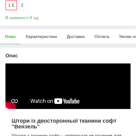
1.5
2
В наявності 8 од.
Опис
Характеристики
Доставка
Оплата
Умови п
Опис
Штори із двосторонньої тканини софт
"Вензель"
Штори з тканини софт – універсальне рішення для