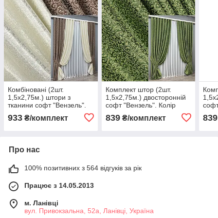
Комбіновані (2шт.
Комплект штор (2шт.
Комп
1,5х2,75м.) штори з
1,5х2,75м.) двосторонній
1,5х
тканини софт "Вензель".
софт "Вензель". Колір
софт
Колір коричневий з айворі.
зелений з оливковим. Код
шоко
933
839
839
₴/комплект
₴/комплект
Код 014дк
2047ш(А) 33-1045
Код 
(2044шА-2046ш) 11-0323
Про нас
100% позитивних з 564 відгуків за рік
Працює з 14.05.2013
м. Ланівці
вул. Привокзальна, 52а, Ланівці, Україна