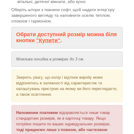
вітальні, дитячої кімнати, або кухні.
Оберіть штори з тканини софт, щоб надати інтер’єру
завершеного вигляду та наповнити оселю теплом,
спокоєм і гармонією.
Обрати доступний розмір можна біля
кнопки
"Купити"
.
Можлива похибка в розмірах до 3 см.
Зверніть увагу, що колір і відтінок
виробу може
відрізнятись в залежності від характеристик та
налаштувань пристрою на якому ви його переглядаєте,
а також освітлення
.
Наложеним платежем
відправляється
лише товар
стандартних розмірів, як в карточці товару. Якщо
потрібно пошити по ваших індивідуальних розмірах,
тоді працюємо лише з повною, або частковою