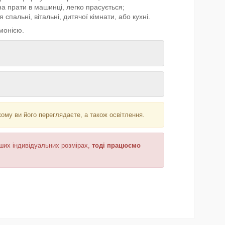
а прати в машинці, легко прасується;
 спальні, вітальні, дитячої кімнати, або кухні.
монією.
кому ви його переглядаєте, а також освітлення
.
аших індивідуальних розмірах,
тоді працюємо