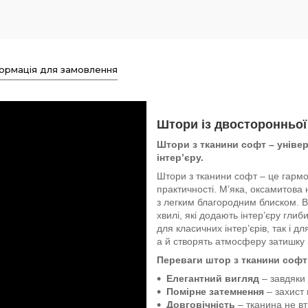
ормація для замовлення
Штори із двосторонньої
Штори з тканини софт – уніве
інтер’єру.
Штори з тканини софт – це гарм
практичності. М’яка, оксамитова
з легким благородним блиском. В
хвилі, які додають інтер’єру глиб
для класичних інтер’єрів, так і д
а й створять атмосферу затишку в
Переваги штор з тканини соф
Елегантний вигляд
– завдяки 
Помірне затемнення
– захист 
Довговічність
– тканина не вт