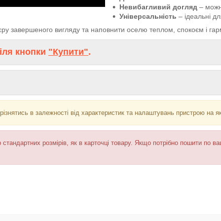
Невибагливий догляд
– можн
Універсальність
– ідеальні для
’єру завершеного вигляду та наповнити оселю теплом, спокоєм і гар
іля кнопки
"Купити"
.
різнятись в залежності від характеристик та налаштувань пристрою на я
 стандартних розмірів, як в карточці товару. Якщо потрібно пошити по в