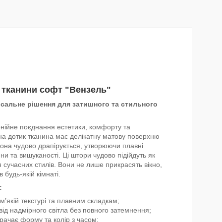
 тканини софт "Вензель"
рсальне рішення для затишного та стильного
онійне поєднання естетики, комфорту та
 на дотик тканина має делікатну матову поверхню
она чудово драпірується, утворюючи плавні
ини та вишуканості. Ці штори чудово підійдуть як
ля сучасних стилів. Вони не лише прикрасять вікно,
 будь-якій кімнаті.
т:
м’якій текстурі та плавним складкам;
від надмірного світла без повного затемнення;
рачає форму та колір з часом;