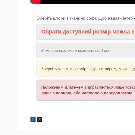
Оберіть штори з тканини софт, щоб надати інтер
Обрати доступний розмір можна б
Можлива похибка в розмірах до 3 см.
Зверніть увагу, що колір і відтінок
виробу може від
Наложеним платежем
відправляється
лише товар
лише з повною, або частковою передоплатою.