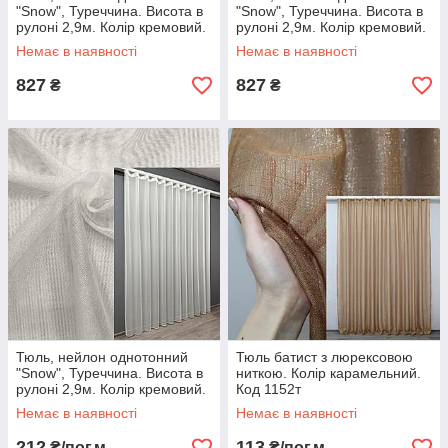
"Snow", Туреччина. Висота в
"Snow", Туреччина. Висота в
рулоні 2,9м. Колір кремовий.
рулоні 2,9м. Колір кремовий.
Код 1203т Готова тюль із
Код 1203т Готова тюль із
Немає в наявності
Немає в наявності
тасьмою (3х2.9м)
тасьмою (3х2.5м.)
827
827
₴
₴
Тюль, нейлон однотонний
Тюль батист з люрексовою
"Snow", Туреччина. Висота в
ниткою. Колір карамельний.
рулоні 2,9м. Колір кремовий.
Код 1152т
Код 1203т
Немає в наявності
Немає в наявності
212
113
₴/пог.м
₴/пог.м