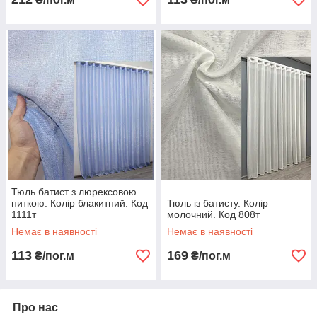
Тюль батист з люрексовою
ниткою. Колір блакитний. Код
Тюль із батисту. Колір
1111т
молочний. Код 808т
Немає в наявності
Немає в наявності
113
169
₴/пог.м
₴/пог.м
Про нас