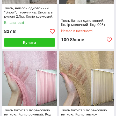
Тюль, нейлон однотонний
"Snow", Туреччина. Висота в
рулоні 2,9м. Колір кремовий.
Код 1203т Готова тюль з
Тюль батист однотонний.
В наявності
тасьмою (3х2.7м.)
Колір молочний. Код 008т
827
Немає в наявності
₴
100
₴/пог.м
Купити
Тюль батист з люрексовою
Тюль батист з люрексовою
ниткою. Колір рожевий. Код
ниткою. Колір темно-