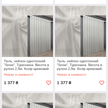
Тюль, нейлон однотонний
Тюль, нейлон однотонний
"Snow", Туреччина. Висота в
"Snow", Туреччина. Висота в
рулоні 2,9м. Колір кремовий.
рулоні 2,9м. Колір кремовий.
Код 1203т Готова тюль з
Код 1203т Готова тюль з
Немає в наявності
Немає в наявності
тасьмою (5х2.9м)
тасьмою (5х2.7м.)
1 377
1 377
₴
₴