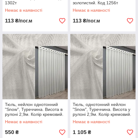
1302т
золотистий. Код 1256т
Немає в наявності
Немає в наявності
113
113
₴/пог.м
₴/пог.м
Тюль, нейлон однотонний
Тюль, однотонний нейлон
"Snow", Туреччина. Висота в
"Snow", Туреччина. Висота у
рулоні 2,9м. Колір кремовий.
рулоні 2,9м. Колір кремовий.
Код 1203т 43-344
Код 1203т
Немає в наявності
Немає в наявності
550
1 105
₴
₴