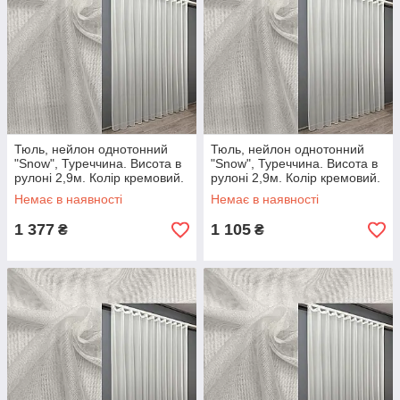
Тюль, нейлон однотонний
Тюль, нейлон однотонний
"Snow", Туреччина. Висота в
"Snow", Туреччина. Висота в
рулоні 2,9м. Колір кремовий.
рулоні 2,9м. Колір кремовий.
Код 1203т Готова тюль з
Код 1203т Готова тюль з
Немає в наявності
Немає в наявності
тасьмою (5х2.5м.)
тасьмою (4х2.9м)
1 377
1 105
₴
₴