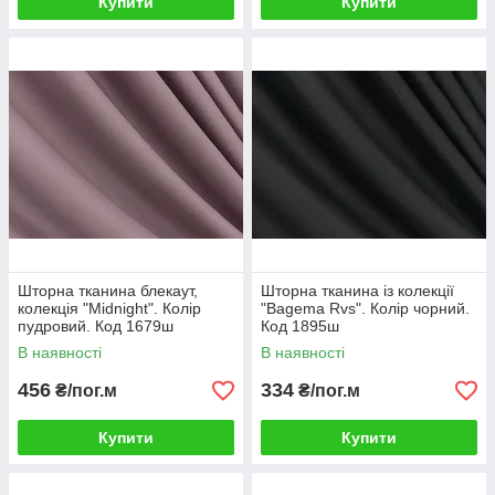
Купити
Купити
Шторна тканина блекаут,
Шторна тканина із колекції
колекція "Midnight". Колір
"Bagema Rvs". Колір чорний.
пудровий. Код 1679ш
Код 1895ш
В наявності
В наявності
456
334
₴/пог.м
₴/пог.м
Купити
Купити