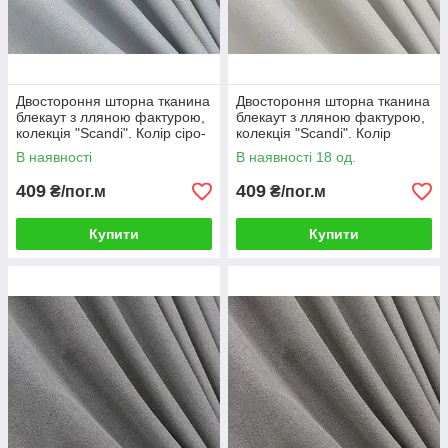
Двостороння шторна тканина
Двостороння шторна тканина
блекаут з лляною фактурою,
блекаут з лляною фактурою,
колекція "Scandi". Колір сіро-
колекція "Scandi". Колір
блакитний. Код 1899ш
димчасто-білий. Код 1903ш
В наявності
В наявності 18 од.
409
409
₴/пог.м
₴/пог.м
Купити
Купити