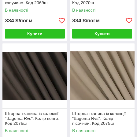
капучино. Код 2069ш
Код 2070ш
В наявності
В наявності
334
334
₴/пог.м
₴/пог.м
Купити
Купити
Шторна тканина із колекції
Шторна тканина із колекції
"Bagema Rvs". Колір венге.
"Bagema Rvs". Колір
Код 2076ш
пісочний. Код 2075ш
В наявності
В наявності