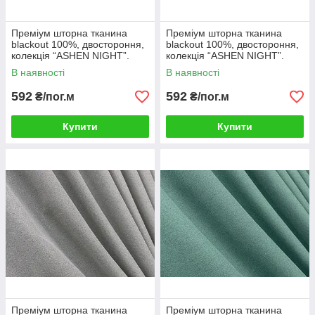
Преміум шторна тканина
Преміум шторна тканина
blackout 100%, двостороння,
blackout 100%, двостороння,
колекція “ASHEN NIGHT”.
колекція “ASHEN NIGHT”.
Колір сірий. Код 1851ш
Колір бежево-сірий. Код
В наявності
В наявності
1850ш
592
592
₴/пог.м
₴/пог.м
Купити
Купити
Преміум шторна тканина
Преміум шторна тканина