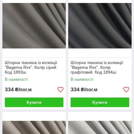
Шторна тканина із колекції
Шторна тканина із колекції
"Bagema Rvs". Колір сірий.
"Bagema Rvs". Колір
Код 1893ш
графітовий. Код 1894ш
В наявності
В наявності
334
334
₴/пог.м
₴/пог.м
Купити
Купити