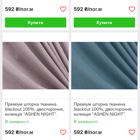
592
592
₴/пог.м
₴/пог.м
Купити
Купити
Преміум шторна тканина
Преміум шторна тканина
blackout 100%, двостороння,
blackout 100%, двостороння,
колекція “ASHEN NIGHT”.
колекція “ASHEN NIGHT”.
Колір пудровий. Код 1843ш
Колір синій. Код 1852ш
В наявності
В наявності
592
592
₴/пог.м
₴/пог.м