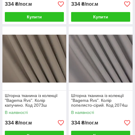
334
334
₴/пог.м
₴/пог.м
Купити
Купити
Шторна тканина із колекції
Шторна тканина із колекції
"Bagema Rvs". Колір
"Bagema Rvs". Колір
капучино. Код 2073ш
попелясто-сірий. Код 2074ш
В наявності
В наявності
334
334
₴/пог.м
₴/пог.м