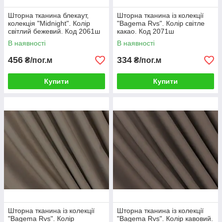
Шторна тканина блекаут,
Шторна тканина із колекції
колекція "Midnight". Колір
"Bagema Rvs". Колір світле
світлий бежевий. Код 2061ш
какао. Код 2071ш
В наявності
В наявності
456
334
₴/пог.м
₴/пог.м
Купити
Купити
Шторна тканина із колекції
Шторна тканина із колекції
"Bagema Rvs". Колір
"Bagema Rvs". Колір кавовий.