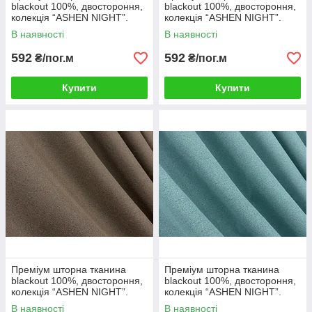
blackout 100%, двостороння,
blackout 100%, двостороння,
колекція “ASHEN NIGHT”.
колекція “ASHEN NIGHT”.
Колір світло-сірий. Код 1840ш
Колір бірюзовий. Код 1849ш
В наявності
В наявності
592
592
₴/пог.м
₴/пог.м
Купити
Купити
Преміум шторна тканина
Преміум шторна тканина
blackout 100%, двостороння,
blackout 100%, двостороння,
колекція “ASHEN NIGHT”.
колекція “ASHEN NIGHT”.
Колір коричневий. Код 1854ш
Колір лазурний. Код 1846ш
В наявності
В наявності