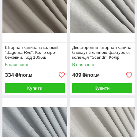
Шторна тканина із колекції
Двостороння шторна тканина
"Bagema Rvs". Колір сіро-
блекаут з лляною фактурою,
бежевий. Код 1896ш
колекція "Scandi". Колір
попелястий. Код 1898ш
В наявності
В наявності
334
409
₴/пог.м
₴/пог.м
Купити
Купити