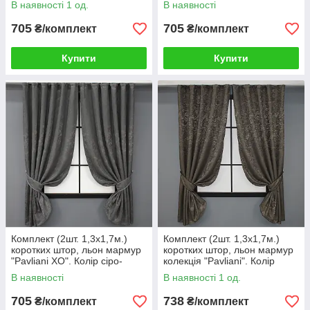
В наявності 1 од.
В наявності
705
705
₴/комплект
₴/комплект
Купити
Купити
Комплект (2шт. 1,3х1,7м.)
Комплект (2шт. 1,3х1,7м.)
коротких штор, льон мармур
коротких штор, льон мармур
"Pavliani ХО". Колір сіро-
колекція "Pavliani". Колір
коричневий. Код 1267ш 35-
темне какао. Код 1288ш 35-
В наявності
В наявності 1 од.
0108
0064
705
738
₴/комплект
₴/комплект