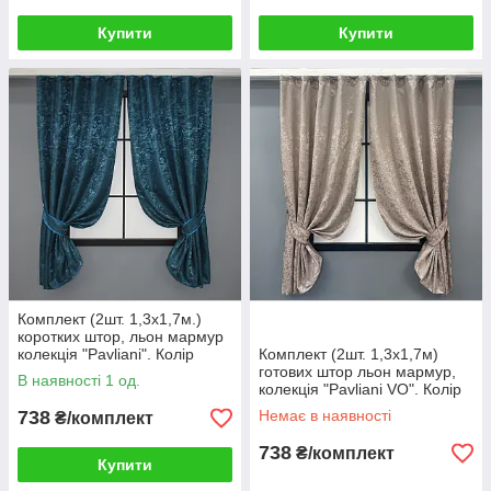
Купити
Купити
Комплект (2шт. 1,3х1,7м.)
коротких штор, льон мармур
колекція "Pavliani". Колір
Комплект (2шт. 1,3х1,7м)
синій. Код 1365ш 35-0061
готових штор льон мармур,
В наявності 1 од.
колекція "Pavliani VO". Колір
світло-пудровий. Код 1715ш
738
Немає в наявності
₴/комплект
35-0341
738
₴/комплект
Купити