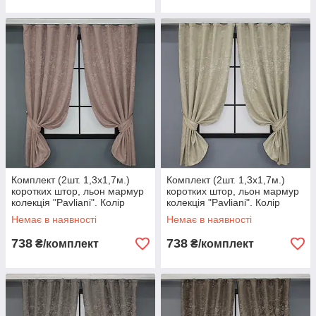
Комплект (2шт. 1,3х1,7м.)
Комплект (2шт. 1,3х1,7м.)
коротких штор, льон мармур
коротких штор, льон мармур
колекція "Pavliani". Колір
колекція "Pavliani". Колір
пудровий. Код 1174ш 35-
бежево-сірий. Код 1368ш 35-
Немає в наявності
Немає в наявності
0066
0058
738
738
₴/комплект
₴/комплект