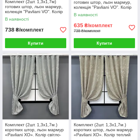
Комплект (2шт. 1,3х1,7м)
готових штор, льон мармур,
готових штор, льон мармур,
колекція "Pavliani VO". Колір
колекція "Pavliani VO". Колір
пудровий. Код 1716ш 35-
В наявності
какао. Код 1718ш 35-0344
0342
В наявності
635
₴/комплект
738
₴/комплект
738 ₴/комплект
Купити
Купити
Комплект (2шт. 1,3х1,7м.)
Комплект (2шт. 1,3х1,7м.)
коротких штор, льон мармур
коротких штор, льон мармур
«Pavliani ХО». Колір світло-
«Pavliani ХО». Колір теплий
сірий. Код 1263ш 35-0200
бежевий. Код 1272ш 35-0201