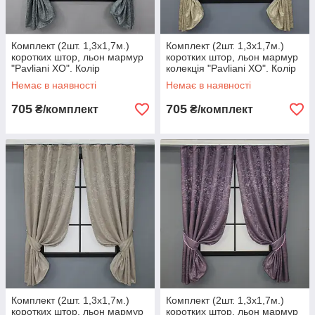
Комплект (2шт. 1,3х1,7м.)
Комплект (2шт. 1,3х1,7м.)
коротких штор, льон мармур
коротких штор, льон мармур
"Pavliani ХО". Колір
колекція "Pavliani ХО". Колір
графітовий. Код 1262ш 35-
бежевий. Код 1270ш 35-0112
Немає в наявності
Немає в наявності
0204
705
705
₴/комплект
₴/комплект
Комплект (2шт. 1,3х1,7м.)
Комплект (2шт. 1,3х1,7м.)
коротких штор, льон мармур
коротких штор, льон мармур