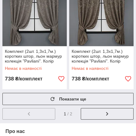
Комплект (2шт. 1,3х1,7м.)
Комплект (2шт. 1,3х1,7м.)
коротких штор, льон мармур
коротких штор, льон мармур
колекція "Pavliani". Колір
колекція "Pavliani". Колір
коричнево-сірий. Код 1373ш
какао. Код 1372ш 35-0062
Немає в наявності
Немає в наявності
35-0057
738
738
₴/комплект
₴/комплект
Показати ще
1
/ 2
Про нас