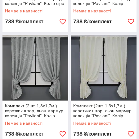
колекція "Pavliani". Колір сіро-
колекція "Pavliani". Колір
бежевий. Код 1177ш 35-0070
фіолетовий. Код 1171ш 35-
Немає в наявності
Немає в наявності
0069
738
738
₴/комплект
₴/комплект
Комплект (2шт. 1,3х1,7м.)
Комплект (2шт. 1,3х1,7м.)
коротких штор, льон мармур
коротких штор, льон мармур
колекція "Pavliani". Колір
колекція "Pavliani". Колір
сірий. Код 1179ш 35-0067
кремовий. Код 1172ш 35-
Немає в наявності
Немає в наявності
0068
738
738
₴/комплект
₴/комплект