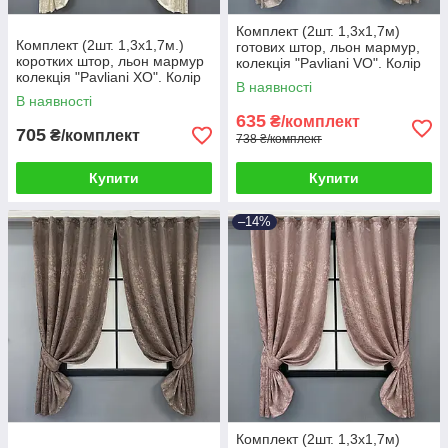
Комплект (2шт. 1,3х1,7м)
Комплект (2шт. 1,3х1,7м.)
готових штор, льон мармур,
коротких штор, льон мармур
колекція "Pavliani VO". Колір
колекція "Pavliani ХО". Колір
сіро-бежевий. Код 1717ш 35-
В наявності
молочний. Код 1908ш 35-
0343
В наявності
0411
635
₴/комплект
705
₴/комплект
738 ₴/комплект
Купити
Купити
–14%
Комплект (2шт. 1,3х1,7м)