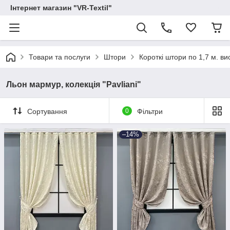
Інтернет магазин "VR-Textil"
Товари та послуги
Штори
Короткі штори по 1,7 м. в
Льон мармур, колекція "Pavliani"
Сортування
0
Фільтри
–14%