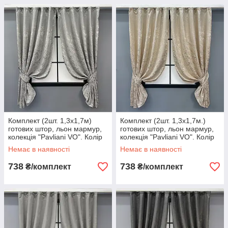
Комплект (2шт. 1,3х1,7м)
Комплект (2шт. 1,3х1,7м.)
готових штор, льон мармур,
готових штор, льон мармур,
колекція "Pavliani VO". Колір
колекція "Pavliani VO". Колір
сірий. Код 1714ш 35-0340
айворі. Код 1713ш 35-0339
Немає в наявності
Немає в наявності
738
738
₴/комплект
₴/комплект