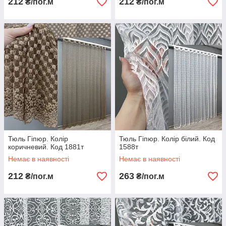
212
212
₴/пог.м
₴/пог.м
Тюль Гіпюр. Колір
Тюль Гіпюр. Колір білий. Код
коричневий. Код 1881т
1588т
Немає в наявності
Немає в наявності
212
263
₴/пог.м
₴/пог.м