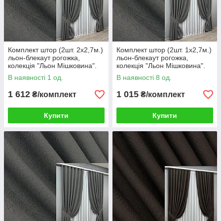
Комплект штор (2шт. 2х2,7м.)
Комплект штор (2шт. 1х2,7м.)
льон-блекаут рогожка,
льон-блекаут рогожка,
колекція "Льон Мішковина".
колекція "Льон Мішковина".
Колір сірий. Код 1220ш 32-
Колір сірий. Код 1220ш 31-
В наявності 1 од.
В наявності 8 од.
297
481
1 612
1 015
₴/комплект
₴/комплект
Купити
Купити