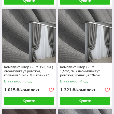
Купити
Купити
Комплект штор (2шт. 1х2,7м.)
Комплект штор (2шт.
льон-блекаут рогожка,
1,5х2,7м.) льон-блекаут
колекція "Льон Мішковина".
рогожка, колекція "Льон
Колір сірий. Код 1797ш 31-
Мішковина". Колір сірий. Код
В наявності 5 од.
В наявності 4 од.
830
1797ш 33-0764
1 015
1 321
₴/комплект
₴/комплект
Купити
Купити