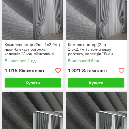
Комплект штор (2шт. 1х2,9м.)
Комплект штор (2шт.
льон-блекаут рогожка,
1,5х2,7м.) льон-блекаут
колекція "Льон Мішковина".
рогожка, колекція "Льон
Колір сірий. Код 1397ш 31-
Мішковина". Колір сірий. Код
В наявності 1 од.
В наявності 8 од.
0084
1397ш 33-0267
1 015
1 321
₴/комплект
₴/комплект
Купити
Купити