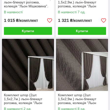
льон-блекаут рогожка,
1,5х2,9м.) льон-блекаут
колекція "Льон Мішковина".
рогожка, колекція "Льон
Колір венге. Код 1180ш 31-
Мішковина". Колір венге. Код
В наявності
В наявності 7 од.
450
1180ш 33-1291
1 015
1 321
₴/комплект
₴/комплект
Купити
Купити
Комплект штор (2шт.
Комплект штор (2шт.
1,5х2,7м.) льон-блекаут
1,5х2,9м.) льон-блекаут
рогожка, колекція "Льон
рогожка, колекція "Льон
Мішковина". Колір венге. Код
Мішковина". Колір сіро-
В наявності 2 од.
В наявності 8 од.