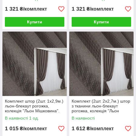
1180ш 30-037
коричневий. Код 1160ш 33-
1285
1 321
1 321
₴/комплект
₴/комплект
Купити
Купити
Комплект штор (2шт. 1х2,9м.)
Комплект (2шт. 2х2,7м.) штор
льон-блекаут рогожка,
з тканини льон-блекаут
колекція "Льон Мішковина".
рогожка, колекція "Льон
Колір сіро-коричневий. Код
Мішковина". Колір сіро-
В наявності 1 од.
В наявності
1160ш 31-0069
коричневий. Код 1160ш 32-
097
1 015
1 612
₴/комплект
₴/комплект