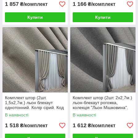
1 857
1 166
₴/комплект
₴/комплект
Купити
Купити
Комплект штор (2шт.
Комплект штор (2шт. 2х2,7м.)
1,5х2,7м.) льон блекаут
льон-блекаут рогожка,
однотонний. Колір сірий. Код
колекція "Льон Мішковина".
1798ш 33-0765
Колір сірий. Код 1797ш 32-
В наявності
В наявності
105
1 518
1 612
₴/комплект
₴/комплект