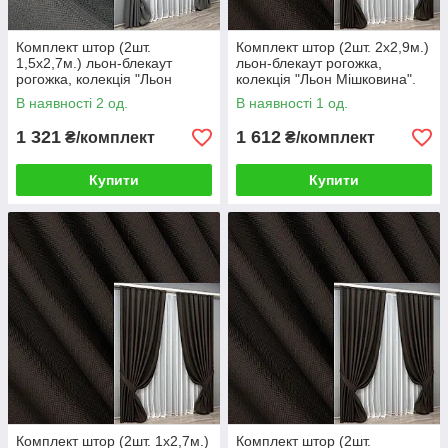
Комплект штор (2шт.
Комплект штор (2шт. 2х2,9м.)
1,5х2,7м.) льон-блекаут
льон-блекаут рогожка,
рогожка, колекція "Льон
колекція "Льон Мішковина".
Мішковина". Колір сірий. Код
Колір венге. Код 1180ш 32-
В наявності 2 од.
В наявності 1 од.
1220ш 33-0038
459
1 321
1 612
₴/комплект
₴/комплект
Купити
Купити
Комплект штор (2шт. 1х2,7м.)
Комплект штор (2шт.