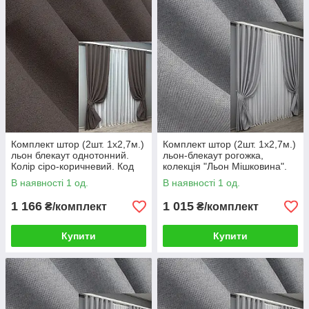
Комплект штор (2шт. 1х2,7м.)
Комплект штор (2шт. 1х2,7м.)
льон блекаут однотонний.
льон-блекаут рогожка,
Колір сіро-коричневий. Код
колекція "Льон Мішковина".
1722ш 31-955
Колір сірий. Код 1397ш 31-
В наявності 1 од.
В наявності 1 од.
662
1 166
1 015
₴/комплект
₴/комплект
Купити
Купити