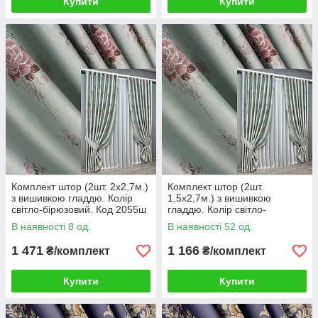
Купити
Купити
Комплект штор (2шт. 2х2,7м.)
Комплект штор (2шт.
з вишивкою гладдю. Колір
1,5х2,7м.) з вишивкою
світло-бірюзовий. Код 2055ш
гладдю. Колір світло-
32-404
бірюзовий. Код 2055ш 33-
В наявності 8 од.
В наявності 52 од.
1064
1 471
1 166
₴/комплект
₴/комплект
Купити
Купити