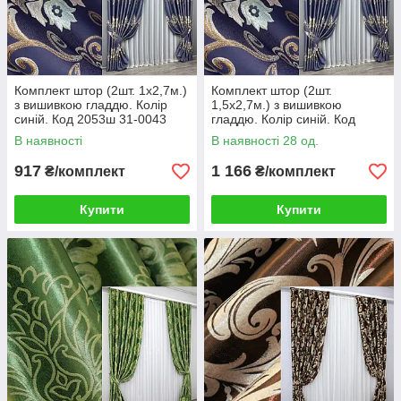
Комплект штор (2шт. 1х2,7м.)
Комплект штор (2шт.
з вишивкою гладдю. Колір
1,5х2,7м.) з вишивкою
синій. Код 2053ш 31-0043
гладдю. Колір синій. Код
2053ш 33-1057
В наявності
В наявності 28 од.
917
1 166
₴/комплект
₴/комплект
Купити
Купити