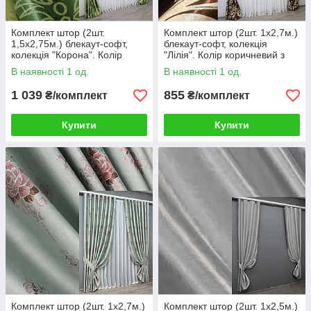
Комплект штор (2шт.
Комплект штор (2шт. 1х2,7м.)
1,5х2,75м.) блекаут-софт,
блекаут-софт, колекція
колекція "Корона". Колір
"Лілія". Колір коричневий з
зелений з оливковим. Код
бежевим 101ш(А) 31-192
В наявності 1 од.
В наявності 1 од.
1279ш(А) 33-0116
1 039
855
₴/комплект
₴/комплект
Купити
Купити
Комплект штор (2шт. 1х2,7м.)
Комплект штор (2шт. 1х2,5м.)