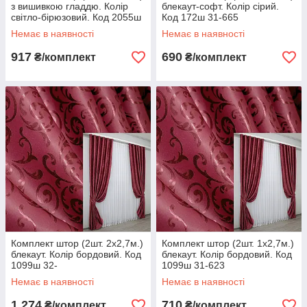
з вишивкою гладдю. Колір
блекаут-софт. Колір сірий.
світло-бірюзовий. Код 2055ш
Код 172ш 31-665
31-0068
Немає в наявності
Немає в наявності
917
690
₴/комплект
₴/комплект
Комплект штор (2шт. 2х2,7м.)
Комплект штор (2шт. 1х2,7м.)
блекаут. Колір бордовий. Код
блекаут. Колір бордовий. Код
1099ш 32-
1099ш 31-623
Немає в наявності
Немає в наявності
1 274
710
₴/комплект
₴/комплект