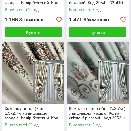
гладдю. Колір бежевий. Код
бежевий. Код 2054ш 32-410
2051ш 33-1065
В наявності 22 од.
В наявності 3 од.
1 166
1 471
₴/комплект
₴/комплект
Купити
Купити
Комплект штор (2шт.
Комплект штор (2шт. 2х2,7м.)
1,5х2,7м.) з вишивкою
з вишивкою гладдю. Колір
гладдю. Колір бежевий. Код
світло-бірюзовий. Код 2052ш
2054ш 33-1067
32-417
В наявності 26 од.
В наявності 5 од.