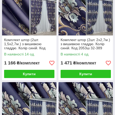
Комплект штор (2шт.
Комплект штор (2шт. 2х2,7м.)
1,5х2,7м.) з вишивкою
з вишивкою гладдю. Колір
гладдю. Колір синій. Код
синій. Код 2053ш 32-389
2056ш 33-1063
В наявності 14 од.
В наявності 4 од.
1 166
1 471
₴/комплект
₴/комплект
Купити
Купити