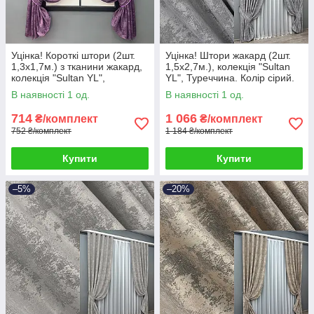
Уцінка! Короткі штори (2шт.
Уцінка! Штори жакард (2шт.
1,3х1,7м.) з тканини жакард,
1,5х2,7м.), колекція "Sultan
колекція "Sultan YL",
YL", Туреччина. Колір сірий.
Туреччина. Колір фіолетовий.
Код 1668ш 38-317
В наявності 1 од.
В наявності 1 од.
Код 1547ш 38-307
714
1 066
₴/комплект
₴/комплект
752 ₴/комплект
1 184 ₴/комплект
Купити
Купити
–5%
–20%