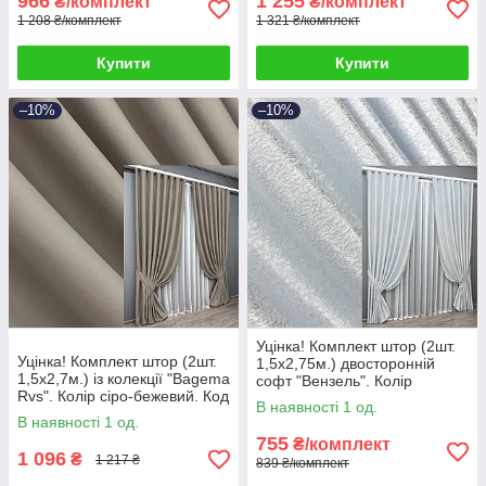
966
1 255
₴/комплект
₴/комплект
1 208 ₴/комплект
1 321 ₴/комплект
Купити
Купити
–10%
–10%
Уцінка! Комплект штор (2шт.
Уцінка! Комплект штор (2шт.
1,5х2,75м.) двосторонній
1,5х2,7м.) із колекції "Bagema
софт "Вензель". Колір
Rvs". Колір сіро-бежевий. Код
холодний білий. Код 2042ш
В наявності 1 од.
1896ш 38-329
38-334
В наявності 1 од.
755
₴/комплект
1 096
₴
1 217 ₴
839 ₴/комплект