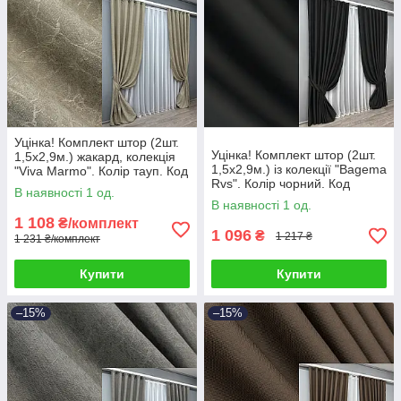
Уцінка! Комплект штор (2шт.
Уцінка! Комплект штор (2шт.
1,5х2,9м.) жакард, колекція
1,5х2,9м.) із колекції "Bagema
"Viva Marmo". Колір тауп. Код
Rvs". Колір чорний. Код
1779ш 38-311
В наявності 1 од.
1895ш 38-309
В наявності 1 од.
1 108
₴/комплект
1 096
₴
1 217 ₴
1 231 ₴/комплект
Купити
Купити
–15%
–15%