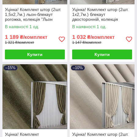
Уцінка! Комплект штор (2шт.
Уцінка! Комплект штор (2шт.
1,5х2,7м.) льон-блекаут
1х2,7м.) блекаут
рогожка, колекція "Льон
двосторонній, колекція
Мішковина". Колір бежевий.
“Scandi”. Колір димчасто-
В наявності 1 од.
В наявності 1 од.
Код 1162ш 38-326
білий. Код 1903ш 38-325
1 189
1 032
₴/комплект
₴/комплект
1 321 ₴/комплект
1 147 ₴/комплект
Купити
Купити
–15%
–10%
Уцінка! Комплект
Уцінка! Комплект штор (2шт.