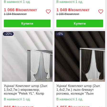
В наявності 1 од.
В наявності 1 од.
323
1 066
1 049
₴/комплект
₴/комплект
1 184 ₴/комплект
1 166 ₴/комплект
Купити
Купити
–20%
–5%
Уцінка! Комплект штор (2шт.
Уцінка! Комплект штор (2шт.
1,5х2,7м.) мікровелюр,
1,4х2,7м.) льон-блекаут
колекція "Petek YL". Колір
рогожка, колекція "Льон
білий. Код 2021ш 38-330
Мішковина". Колір венге. Код
В наявності 1 од.
В наявності 1 од.
1180ш 38-327