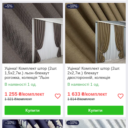
–5%
–10%
Уцінка! Комплект штор (2шт.
Уцінка! Комплект штор (2шт.
1,5х2,7м.) льон-блекаут
2х2,7м.) блекаут
рогожка, колекція "Льон
двосторонній, колекція
Мішковина". Колір сіро-
"Eclipse". Колір мигдальний.
В наявності 1 од.
В наявності 1 од.
коричневий. Код 1160ш 38-
Код 1795ш 38-318
328
1 255
1 633
₴/комплект
₴/комплект
1 321 ₴/комплект
1 814 ₴/комплект
Купити
Купити
–10%
–10%