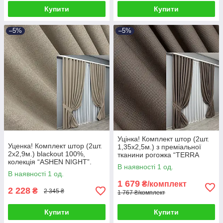
Купити
Купити
–5%
–5%
Уцінка! Комплект штор (2шт.
Уценка! Комплект штор (2шт.
1,35х2,5м.) з преміальної
2х2,9м.) blackout 100%,
тканини рогожка “TERRA
колекція “ASHEN NIGHT”.
LUXE”. Колір коричневий. Код
В наявності 1 од.
Колір бежевий. Код 1853ш
1855ш 38-322
В наявності 1 од.
38-331
1 679
₴/комплект
2 228
₴
2 345 ₴
1 767 ₴/комплект
Купити
Купити