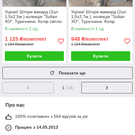
Уцінка! Штори жакард (2шт.
Уцінка! Штори жаккард (2шт.
1,5х2,5м.) колекція "Sultan
1,5х2,7м.), колекція "Sultan
XO", Туреччина. Колір світло-
XO", Туреччина. Колір
сірий. Код 1124ш 38-315
капучино. Код 1143ш 38-275
В наявності 1 од.
В наявності 1 од.
1 125
948
₴/комплект
₴/комплект
1 184 ₴/комплект
1 184 ₴/комплект
Купити
Купити
Показати ще
1
/ 16
Про нас
100% позитивних з 564 відгуків за рік
Працює з 14.05.2013