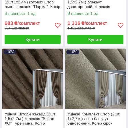
(2шт.1х2,4м) готових штор
1,5х2,7м.) блекаут
льон, колекція "Парма". Колір
двосторонній, колекція
оливково-коричневий. Код
“Scandi”. Колір бежевий. Код
В наявності 1 од.
В наявності 1 од.
1044ш 38-333
1904ш 38-320
683
1 316
₴/комплект
₴/комплект
804 ₴/комплект
1 462 ₴/комплект
Купити
Купити
–10%
–10%
Уцінка! Штори жакард (2шт.
Уцінка! Комплект штор (2шт.
1,5х2,7м.) колекція "Sultan
1х2,7м.) льон блекаут
XO" Туреччина. Колір
однотонний. Колір сіро-
коричневий. Код 1557ш 38-
бежевий. Код 1719ш 38-321