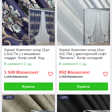
Уцінка! Комплект штор (2шт.
Уцінка! Комплект штор (2шт.
1,5х2,7м.) з вишивкою
2х2,75м.) двосторонній софт
гладдю. Колір синій. Код
"Вензель". Колір холодний
2053ш 38-337
білий. Код 2042ш 38-338
В наявності 1 од.
В наявності 1 од.
1 049
952
₴/комплект
₴/комплект
1 166 ₴/комплект
1 058 ₴/комплект
Купити
Купити
–10%
–10%