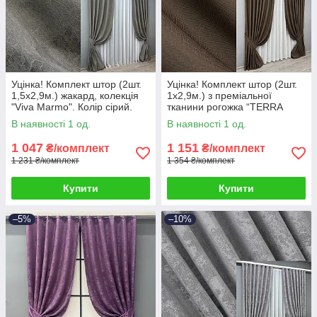
Уцінка! Комплект штор (2шт.
Уцінка! Комплект штор (2шт.
1,5х2,9м.) жакард, колекція
1х2,9м.) з преміальної
"Viva Marmo". Колір сірий.
тканини рогожка “TERRA
Код 1788ш 38-310
LUXE”. Колір шоколадний.
В наявності 1 од.
В наявності 1 од.
Код 1861ш 38-313
1 047
1 151
₴/комплект
₴/комплект
1 231 ₴/комплект
1 354 ₴/комплект
Купити
Купити
–5%
–10%