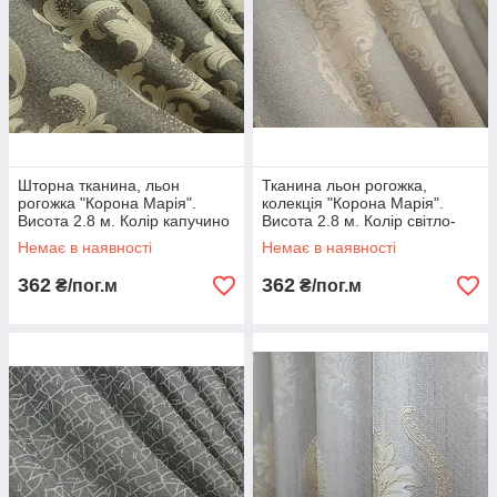
Шторна тканина, льон
Тканина льон рогожка,
рогожка "Корона Марія".
колекція "Корона Марія".
Висота 2.8 м. Колір капучино
Висота 2.8 м. Колір світло-
з золотисто-бежевим. Код
сірий з бежевим. Код 708ш
Немає в наявності
Немає в наявності
706ш
362
362
₴/пог.м
₴/пог.м