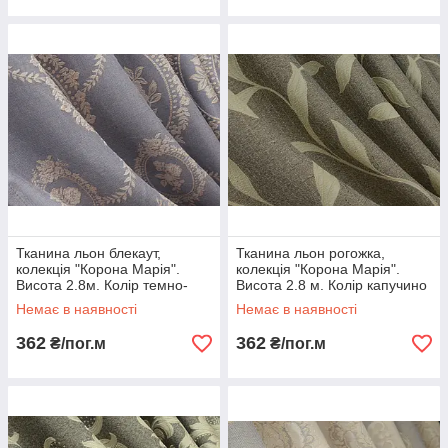
Тканина льон блекаут,
Тканина льон рогожка,
колекція "Корона Марія".
колекція "Корона Марія".
Висота 2.8м. Колір темно-
Висота 2.8 м. Колір капучино
блакитний із золотистим. Код
з золотисто-бежевим. Код
Немає в наявності
Немає в наявності
821ш
707ш
362
362
₴/пог.м
₴/пог.м