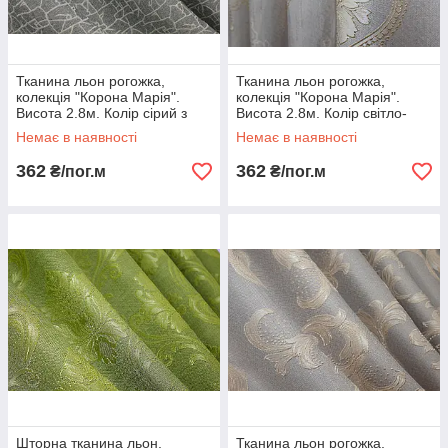
Тканина льон рогожка,
Тканина льон рогожка,
колекція "Корона Марія".
колекція "Корона Марія".
Висота 2.8м. Колір сірий з
Висота 2.8м. Колір cвітло-
молочним. Код 641ш
сірий з молочним. Код 677ш
Немає в наявності
Немає в наявності
362
362
₴/пог.м
₴/пог.м
Шторна тканина льон,
Тканина льон рогожка,