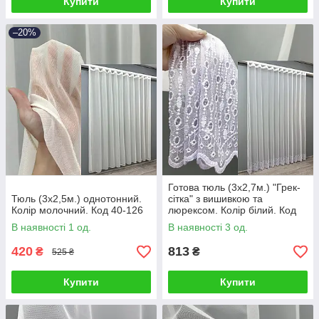
Купити
Купити
–20%
Готова тюль (3х2,7м.) "Грек-
Тюль (3х2,5м.) однотонний.
сітка" з вишивкою та
Колір молочний. Код 40-126
люрексом. Колір білий. Код
1818т 42-0805
В наявності 1 од.
В наявності 3 од.
420
813
₴
₴
525 ₴
Купити
Купити