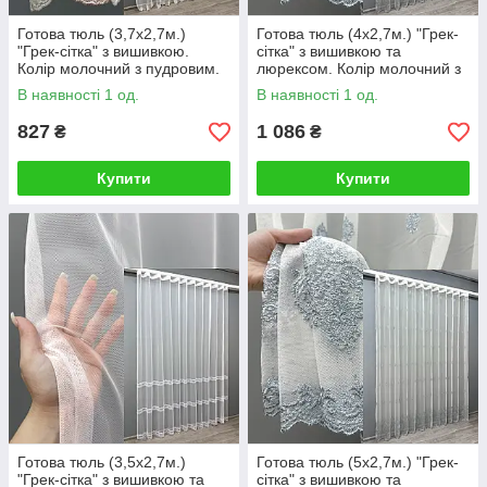
Готова тюль (3,7х2,7м.)
Готова тюль (4х2,7м.) "Грек-
"Грек-сітка" з вишивкою.
сітка" з вишивкою та
Колір молочний з пудровим.
люрексом. Колір молочний з
Код 1463т 42-1240
сіро-блакитним. Код 1657т
В наявності 1 од.
В наявності 1 од.
42-1198
827
1 086
₴
₴
Купити
Купити
Готова тюль (3,5х2,7м.)
Готова тюль (5х2,7м.) "Грек-
"Грек-сітка" з вишивкою та
сітка" з вишивкою та