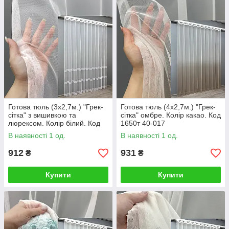
Готова тюль (3х2,7м.) "Грек-
Готова тюль (4х2,7м.) "Грек-
сітка" з вишивкою та
сітка" омбре. Колір какао. Код
люрексом. Колір білий. Код
1650т 40-017
1822т 42-0806
В наявності 1 од.
В наявності 1 од.
912
931
₴
₴
Купити
Купити