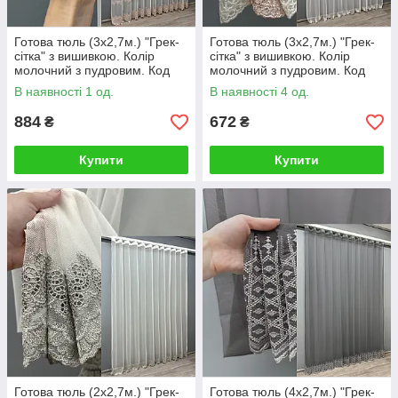
Готова тюль (3х2,7м.) "Грек-
Готова тюль (3х2,7м.) "Грек-
сітка" з вишивкою. Колір
сітка" з вишивкою. Колір
молочний з пудровим. Код
молочний з пудровим. Код
1469т 40-004
1463т 42-0331
В наявності 1 од.
В наявності 4 од.
884
672
₴
₴
Купити
Купити
Готова тюль (2х2,7м.) "Грек-
Готова тюль (4х2,7м.) "Грек-