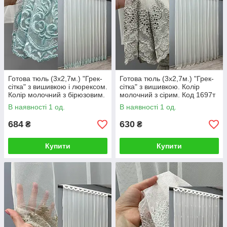
Готова тюль (3х2,7м.) "Грек-
Готова тюль (3х2,7м.) "Грек-
сітка" з вишивкою і люрексом.
сітка" з вишивкою. Колір
Колір молочний з бірюзовим.
молочний з сірим. Код 1697т
Код 1696т 42-0737
42-0734
В наявності 1 од.
В наявності 1 од.
684
630
₴
₴
Купити
Купити