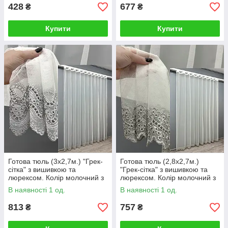
428
677
₴
₴
Купити
Купити
Готова тюль (3х2,7м.) "Грек-
Готова тюль (2,8х2,7м.)
сітка" з вишивкою та
"Грек-сітка" з вишивкою та
люрексом. Колір молочний з
люрексом. Колір молочний з
сірим. Код 1830т 42-0816
сірим. Код 1829т 40-176
В наявності 1 од.
В наявності 1 од.
813
757
₴
₴