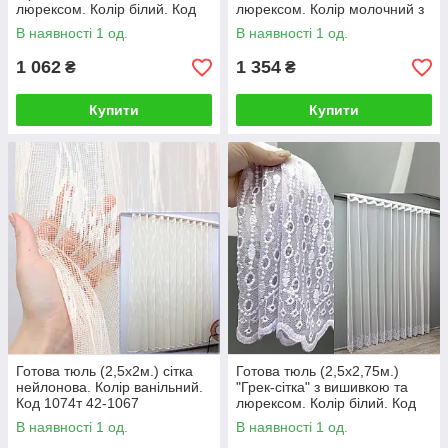
люрексом. Колір білий. Код
люрексом. Колір молочний з
1822т 42-1182
сіро-блакитним. Код 1657т
В наявності 1 од.
В наявності 1 од.
42-1116
1 062
1 354
₴
₴
Купити
Купити
Готова тюль (2,5х2м.) сітка
Готова тюль (2,5х2,75м.)
нейлонова. Колір ванільний.
"Грек-сітка" з вишивкою та
Код 1074т 42-1067
люрексом. Колір білий. Код
1818т 40-993
В наявності 1 од.
В наявності 1 од.