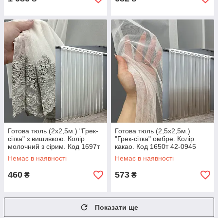
Готова тюль (2х2,5м.) "Грек-
Готова тюль (2,5х2,5м.)
сітка" з вишивкою. Колір
"Грек-сітка" омбре. Колір
молочний з сірим. Код 1697т
какао. Код 1650т 42-0945
42-0982
Немає в наявності
Немає в наявності
460
573
₴
₴
Показати ще