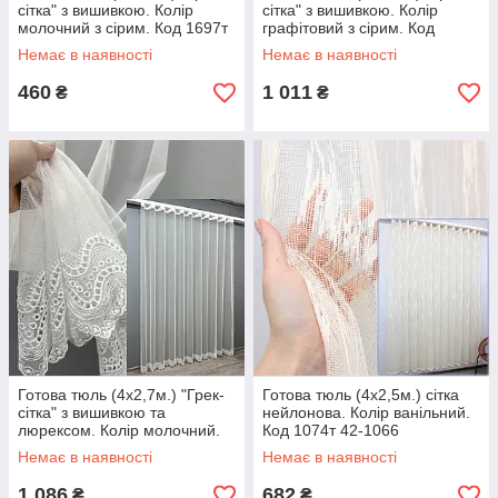
сітка" з вишивкою. Колір
сітка" з вишивкою. Колір
молочний з сірим. Код 1697т
графітовий з сірим. Код
42-1130
1483т 42-1113
Немає в наявності
Немає в наявності
460
1 011
₴
₴
Готова тюль (4х2,7м.) "Грек-
Готова тюль (4х2,5м.) сітка
сітка" з вишивкою та
нейлонова. Колір ванільний.
люрексом. Колір молочний.
Код 1074т 42-1066
Код 1827т 42-1082
Немає в наявності
Немає в наявності
1 086
682
₴
₴