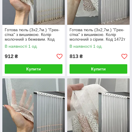
Готова тюль (3х2,7м.) "Грек-
Готова тюль (3х2,7м.) "Грек-
сітка" з вишивкою. Колір
сітка" з вишивкою. Колір
молочний з бежевим. Код
молочний з сірим. Код 1472т
1473т 40-404
40-403
В наявності 1 од.
В наявності 1 од.
912
813
₴
₴
Купити
Купити