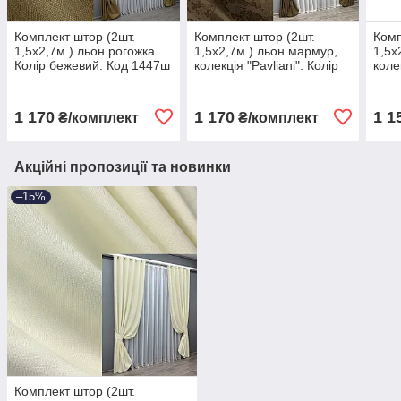
Комплект штор (2шт.
Комплект штор (2шт.
Комп
1,5х2,7м.) льон рогожка.
1,5х2,7м.) льон мармур,
1,5х
Колір бежевий. Код 1447ш
колекція "Pavliani". Колір
коле
33-0301
коричневий. Код 1261ш
олив
33-0108
001
1 170
1 170
1 1
₴/комплект
₴/комплект
Акційні пропозиції та новинки
–15%
Комплект штор (2шт.