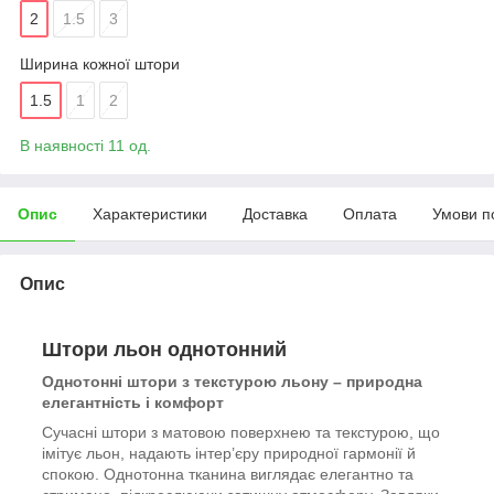
2
1.5
3
Ширина кожної штори
1.5
1
2
В наявності 11 од.
Опис
Характеристики
Доставка
Оплата
Умови п
Опис
Штори льон однотонний
Однотонні штори з текстурою льону – природна
елегантність і комфорт
Сучасні штори з матовою поверхнею та текстурою, що
імітує льон, надають інтер’єру природної гармонії й
спокою. Однотонна тканина виглядає елегантно та