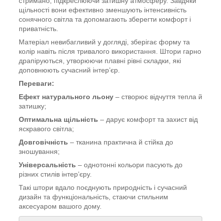
стримано, підкреслюючи затишну атмосферу. Завдяки
щільності вони ефективно зменшують інтенсивність
сонячного світла та допомагають зберегти комфорт і
приватність.
Матеріал невибагливий у догляді, зберігає форму та
колір навіть після тривалого використання. Штори гарно
драпіруються, утворюючи плавні рівні складки, які
доповнюють сучасний інтер’єр.
Переваги:
Ефект натурального льону
– створює відчуття тепла й
затишку;
Оптимальна щільність
– дарує комфорт та захист від
яскравого світла;
Довговічність
– тканина практична й стійка до
зношування;
Універсальність
– однотонні кольори пасують до
різних стилів інтер’єру.
Такі штори вдало поєднують природність і сучасний
дизайн та функціональність, стаючи стильним
аксесуаром вашого дому.