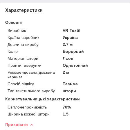
Характеристики
Основні
Виробник
VR-Textil
Країна виробник
Україна
Довжина виробу
2.7 м
Колір
Бордовий
Матеріал штори
Льон
Принти, візерунки
Однотонний
Рекомендована довжина
2 м
карниза
Спосіб підвісу
Тасьма
Тип текстильного виробу
штори
Користувальницькі характеристики
Світлонепроникність
70%
Ширина кожної штори
1.5
Приховати