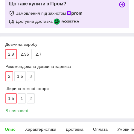
Що таке купити з Пром?
Замовлення під захистом
Доступна доставка
Довжина виробу
2.9
2.95
2.7
Рекомендована довжина карниза
2
1.5
3
Ширина кожної штори
1.5
1
2
В наявності
Опис
Характеристики
Доставка
Оплата
Умови п