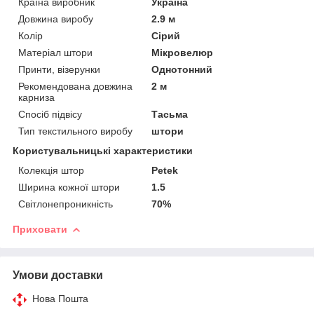
Країна виробник
Україна
Довжина виробу
2.9 м
Колір
Сірий
Матеріал штори
Мікровелюр
Принти, візерунки
Однотонний
Рекомендована довжина
2 м
карниза
Спосіб підвісу
Тасьма
Тип текстильного виробу
штори
Користувальницькі характеристики
Колекція штор
Petek
Ширина кожної штори
1.5
Світлонепроникність
70%
Приховати
Умови доставки
Нова Пошта