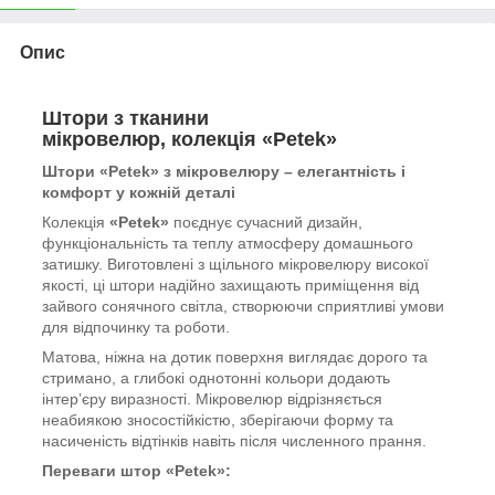
Опис
Штори з тканини
мікровелюр, колекція «Petek»
Штори «Petek» з мікровелюру – елегантність і
комфорт у кожній деталі
Колекція
«Petek»
поєднує сучасний дизайн,
функціональність та теплу атмосферу домашнього
затишку. Виготовлені з щільного мікровелюру високої
якості, ці штори надійно захищають приміщення від
зайвого сонячного світла, створюючи сприятливі умови
для відпочинку та роботи.
Матова, ніжна на дотик поверхня виглядає дорого та
стримано, а глибокі однотонні кольори додають
інтер’єру виразності. Мікровелюр відрізняється
неабиякою зносостійкістю, зберігаючи форму та
насиченість відтінків навіть після численного прання.
Переваги штор «Petek»: