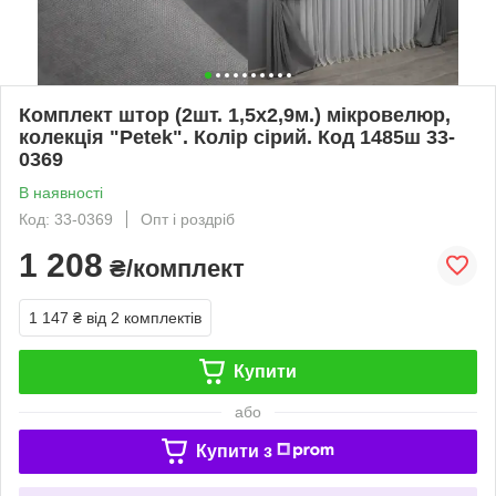
Комплект штор (2шт. 1,5х2,9м.) мікровелюр,
колекція "Petek". Колір сірий. Код 1485ш 33-
0369
В наявності
Код: 33-0369
Опт і роздріб
1 208
₴/комплект
1 147 ₴
від 2 комплектів
Купити
або
Купити з