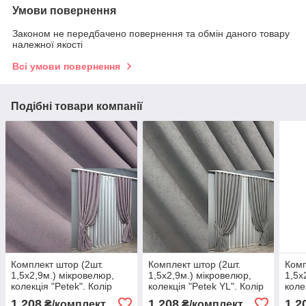
Умови повернення
Законом не передбачено повернення та обмін даного товару
належної якості
Всі умови повернення
Подібні товари компанії
Комплект штор (2шт.
Комплект штор (2шт.
Комп
1,5х2,9м.) мікровелюр,
1,5х2,9м.) мікровелюр,
1,5х
колекція "Petek". Колір
колекція "Petek YL". Колір
коле
лавандовий. Код 1493ш
сірий. Код 2012ш 33-1020
сіро
1 208
1 208
1 2
₴/комплект
₴/комплект