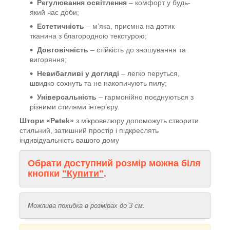
Регулювання освітлення
– комфорт у будь-
який час доби;
Естетичність
– м’яка, приємна на дотик
тканина з благородною текстурою;
Довговічність
– стійкість до зношування та
вигоряння;
Невибагливі у догляді
– легко перуться,
швидко сохнуть та не накопичують пилу;
Універсальність
– гармонійно поєднуються з
різними стилями інтер’єру.
Штори «Petek»
з мікровелюру допоможуть створити
стильний, затишний простір і підкреслять
індивідуальність вашого дому
Обрати доступний розмір можна біля
кнопки
"Купити"
.
Можлива похибка в розмірах до 3 см.