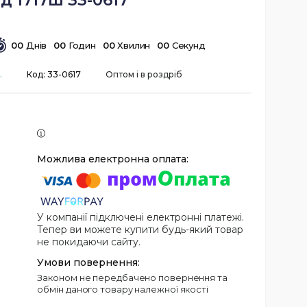
д 1717ш 33-0617
0
0
Днів
0
0
Годин
0
0
Хвилин
0
0
Секунд
.
Код:
33-0617
Оптом і в роздріб
У компанії підключені електронні платежі.
Тепер ви можете купити будь-який товар
не покидаючи сайту.
Законом не передбачено повернення та
обмін даного товару належної якості