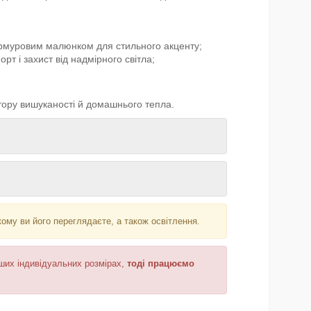
рмуровим малюнком для стильного акценту;
рт і захист від надмірного світла;
стору вишуканості й домашнього тепла.
кому ви його переглядаєте, а також освітлення
.
аших індивідуальних розмірах,
тоді працюємо