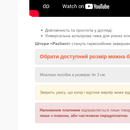
Довговічність та простота у догляді;
Універсальна кольорова гама для різних інте
Штори «Pavliani»
стануть гармонійним завершенн
Обрати доступний розмір можна б
Можлива похибка в розмірах до 3 см.
Зверніть увагу, що колір і відтінок
виробу може від
Наложеним платежем
відправляється
лише товар
лише з повною, або частковою передоплатою.