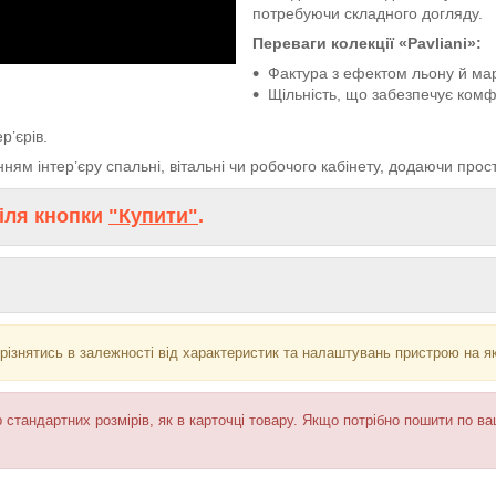
потребуючи складного догляду.
Переваги колекції «Pavliani»:
Фактура з ефектом льону й ма
Щільність, що забезпечує комфо
р’єрів.
ям інтер’єру спальні, вітальні чи робочого кабінету, додаючи про
іля кнопки
"Купити"
.
різнятись в залежності від характеристик та налаштувань пристрою на я
 стандартних розмірів, як в карточці товару. Якщо потрібно пошити по в