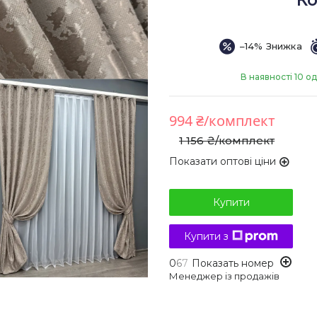
Ко
–14%
В наявності 10 од
994 ₴/комплект
1 156 ₴/комплект
Показати оптові ціни
Купити
Купити з
0
6
7
Показать номер
Менеджер із продажів