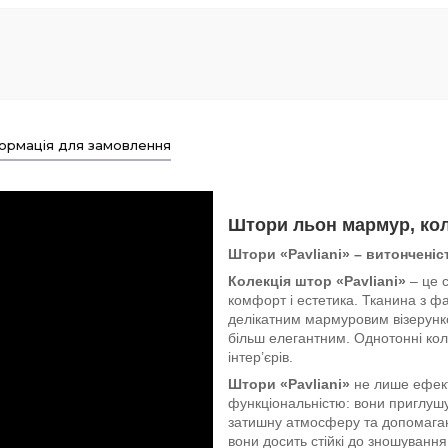
ормація для замовлення
Штори льон мармур, коле
Штори «Pavliani» – витонченіс
Колекція штор «Pavliani»
– це с
комфорт і естетика. Тканина з ф
делікатним мармуровим візерунк
більш елегантним. Однотонні ко
інтер’єрів.
Штори «Pavliani»
не лише ефект
функціональністю: вони приглуш
затишну атмосферу та допомагают
вони досить стійкі до зношування