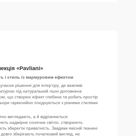
кція «Pavliani»
ть і стиль із мармуровим ефектом
учасне рішення для інтер’єру, де важливі
актурою під натуральний льон доповнена
ом, що створює ефект глибини та робить простір
льори гармонійно поєднуються з різними стилями
но виглядають, а й відрізняються
ують надмірне сонячне світло, створюють
ь зберегти приватність. Завдяки якісній тканині
 довго зберігають початковий вигляд, не