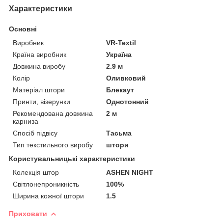
Характеристики
Основні
Виробник
VR-Textil
Країна виробник
Україна
Довжина виробу
2.9 м
Колір
Оливковий
Матеріал штори
Блекаут
Принти, візерунки
Однотонний
Рекомендована довжина
2 м
карниза
Спосіб підвісу
Тасьма
Тип текстильного виробу
штори
Користувальницькі характеристики
Колекція штор
ASHEN NIGHT
Світлонепроникність
100%
Ширина кожної штори
1.5
Приховати