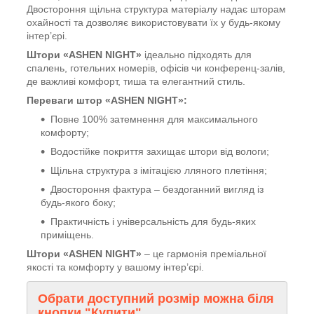
Двостороння щільна структура матеріалу надає шторам
охайності та дозволяє використовувати їх у будь-якому
інтер’єрі.
Штори «ASHEN NIGHT»
ідеально підходять для
спалень, готельних номерів, офісів чи конференц-залів,
де важливі комфорт, тиша та елегантний стиль.
Переваги штор «ASHEN NIGHT»:
Повне 100% затемнення для максимального
комфорту;
Водостійке покриття захищає штори від вологи;
Щільна структура з імітацією лляного плетіння;
Двостороння фактура – бездоганний вигляд із
будь-якого боку;
Практичність і універсальність для будь-яких
приміщень.
Штори «ASHEN NIGHT»
– це гармонія преміальної
якості та комфорту у вашому інтер’єрі.
Обрати доступний розмір можна біля
кнопки
"Купити"
.