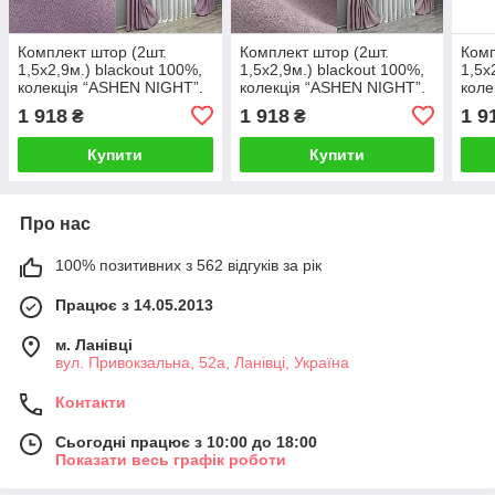
Комплект штор (2шт.
Комплект штор (2шт.
Комп
1,5х2,9м.) blackout 100%,
1,5х2,9м.) blackout 100%,
1,5х
колекція “ASHEN NIGHT”.
колекція “ASHEN NIGHT”.
коле
Колір бузковий. Код 1844ш
Колір пудровий. Код
Колі
1 918
1 918
1 9
₴
₴
33-0882
1843ш 33-0880
184
Купити
Купити
Про нас
100% позитивних з 562 відгуків за рік
Працює з 14.05.2013
м. Ланівці
вул. Привокзальна, 52а, Ланівці, Україна
Контакти
Сьогодні працює з 10:00 до 18:00
Показати весь графік роботи