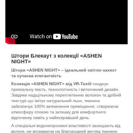
Штори Блекаут з колекції «ASHEN
NIGHT»
Штори «ASHEN NIGHT» – ідеальний світло-захист
та сучасна елегантність
Колекція «ASHEN NIGHT» від VR-Textil
поєднує
преміальну якість, технологічність і витончений дизайн.
Завдяки надщільному переплетенню волокон та дрібній
текстурі що імітує натуральний льон, тканина
забезпечує 100% затемнення приміщення, створюючи
атмосферу спокою та затишку для комфортного
відпочинку навіть у найяскравіший день.
А спеціальні водонепроникні властивості захищають від
вологи, не впливаючи на благородний вигляд тканини.